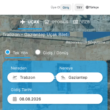
Üye Ol
Türkçe
Giriş
TRY
UÇAK
OTOBÜS
VİZE
Trabzon - Gaziantep Uçak Bileti
Rezervasyon Sorgulama
Tek Yön
Gidiş / Dönüş
Nereden
Nereye
Trabzon
Gaziantep
Gidiş Tarihi