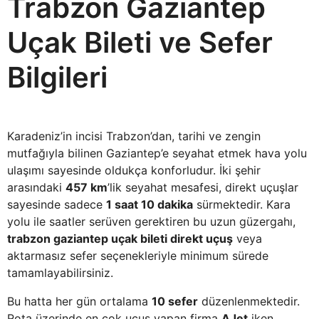
Trabzon Gaziantep
Uçak Bileti ve Sefer
Bilgileri
Karadeniz’in incisi Trabzon’dan, tarihi ve zengin
mutfağıyla bilinen Gaziantep’e seyahat etmek hava yolu
ulaşımı sayesinde oldukça konforludur. İki şehir
arasındaki
457 km
’lik seyahat mesafesi, direkt uçuşlar
sayesinde sadece
1 saat 10 dakika
sürmektedir. Kara
yolu ile saatler serüven gerektiren bu uzun güzergahı,
trabzon gaziantep uçak bileti direkt uçuş
veya
aktarmasız sefer seçenekleriyle minimum sürede
tamamlayabilirsiniz.
Bu hatta her gün ortalama
10 sefer
düzenlenmektedir.
Rota üzerinde en çok uçuş yapan firma
AJet
iken,