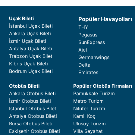
Uçak Bileti
Popüler Havayolları
İstanbul Uçak Bileti
THY
Ankara Uçak Bileti
Pegasus
İzmir Uçak Bileti
SunExpress
Antalya Uçak Bileti
Ajet
Trabzon Uçak Bileti
Germanwings
Kıbrıs Uçak Bileti
Delta
Bodrum Uçak Bileti
Emirates
Otobüs Bileti
Popüler Otobüs Firmaları
Ankara Otobüs Bileti
Pamukkale Turizm
İzmir Otobüs Bileti
Metro Turizm
Istanbul Otobüs Bileti
Nilüfer Turizm
Antalya Otobüs Bileti
Kamil Koç
Bursa Otobüs Bileti
Ulusoy Turizm
Eskişehir Otobüs Bileti
Villa Seyahat