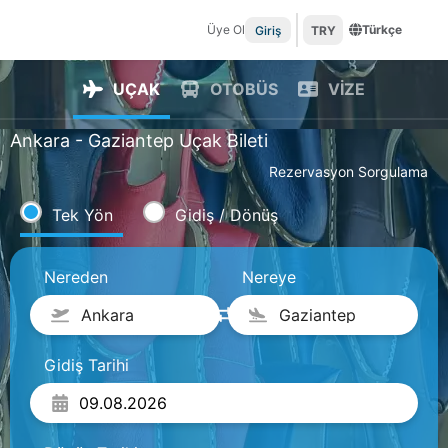
Üye Ol
Türkçe
Giriş
TRY
UÇAK
OTOBÜS
VİZE
Ankara - Gaziantep Uçak Bileti
Rezervasyon Sorgulama
Tek Yön
Gidiş / Dönüş
Nereden
Nereye
Ankara
Gaziantep
Gidiş Tarihi