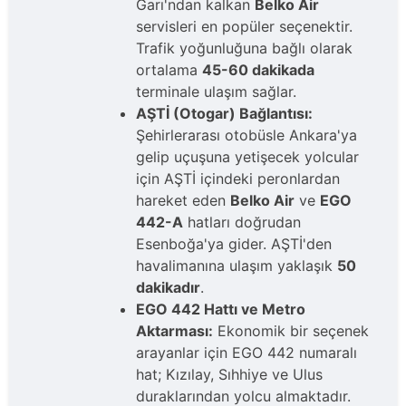
Garı'ndan kalkan
Belko Air
servisleri en popüler seçenektir.
Trafik yoğunluğuna bağlı olarak
ortalama
45-60 dakikada
terminale ulaşım sağlar.
AŞTİ (Otogar) Bağlantısı:
Şehirlerarası otobüsle Ankara'ya
gelip uçuşuna yetişecek yolcular
için AŞTİ içindeki peronlardan
hareket eden
Belko Air
ve
EGO
442-A
hatları doğrudan
Esenboğa'ya gider. AŞTİ'den
havalimanına ulaşım yaklaşık
50
dakikadır
.
EGO 442 Hattı ve Metro
Aktarması:
Ekonomik bir seçenek
arayanlar için EGO 442 numaralı
hat; Kızılay, Sıhhiye ve Ulus
duraklarından yolcu almaktadır.