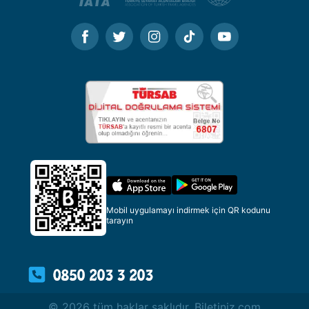
Mobil uygulamayı indirmek için QR kodunu
tarayın
© 2026 tüm haklar saklıdır. Biletiniz.com