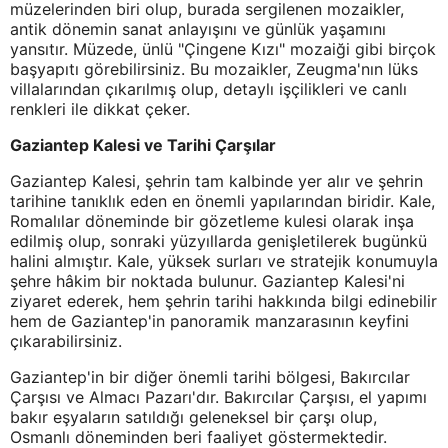
müzelerinden biri olup, burada sergilenen mozaikler,
antik dönemin sanat anlayışını ve günlük yaşamını
yansıtır. Müzede, ünlü "Çingene Kızı" mozaiği gibi birçok
başyapıtı görebilirsiniz. Bu mozaikler, Zeugma'nın lüks
villalarından çıkarılmış olup, detaylı işçilikleri ve canlı
renkleri ile dikkat çeker.
Gaziantep Kalesi ve Tarihi Çarşılar
Gaziantep Kalesi, şehrin tam kalbinde yer alır ve şehrin
tarihine tanıklık eden en önemli yapılarından biridir. Kale,
Romalılar döneminde bir gözetleme kulesi olarak inşa
edilmiş olup, sonraki yüzyıllarda genişletilerek bugünkü
halini almıştır. Kale, yüksek surları ve stratejik konumuyla
şehre hâkim bir noktada bulunur. Gaziantep Kalesi'ni
ziyaret ederek, hem şehrin tarihi hakkında bilgi edinebilir
hem de Gaziantep'in panoramik manzarasının keyfini
çıkarabilirsiniz.
Gaziantep'in bir diğer önemli tarihi bölgesi, Bakırcılar
Çarşısı ve Almacı Pazarı'dır. Bakırcılar Çarşısı, el yapımı
bakır eşyaların satıldığı geleneksel bir çarşı olup,
Osmanlı döneminden beri faaliyet göstermektedir.