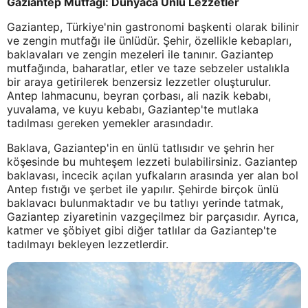
Gaziantep Mutfağı: Dünyaca Ünlü Lezzetler
Gaziantep, Türkiye'nin gastronomi başkenti olarak bilinir
ve zengin mutfağı ile ünlüdür. Şehir, özellikle kebapları,
baklavaları ve zengin mezeleri ile tanınır. Gaziantep
mutfağında, baharatlar, etler ve taze sebzeler ustalıkla
bir araya getirilerek benzersiz lezzetler oluşturulur.
Antep lahmacunu, beyran çorbası, ali nazik kebabı,
yuvalama, ve kuyu kebabı, Gaziantep'te mutlaka
tadılması gereken yemekler arasındadır.
Baklava, Gaziantep'in en ünlü tatlısıdır ve şehrin her
köşesinde bu muhteşem lezzeti bulabilirsiniz. Gaziantep
baklavası, incecik açılan yufkaların arasında yer alan bol
Antep fıstığı ve şerbet ile yapılır. Şehirde birçok ünlü
baklavacı bulunmaktadır ve bu tatlıyı yerinde tatmak,
Gaziantep ziyaretinin vazgeçilmez bir parçasıdır. Ayrıca,
katmer ve şöbiyet gibi diğer tatlılar da Gaziantep'te
tadılmayı bekleyen lezzetlerdir.