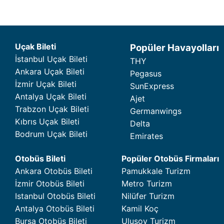
Uçak Bileti
Popüler Havayolları
İstanbul Uçak Bileti
THY
Ankara Uçak Bileti
Pegasus
İzmir Uçak Bileti
SunExpress
Antalya Uçak Bileti
Ajet
Trabzon Uçak Bileti
Germanwings
Kıbrıs Uçak Bileti
Delta
Bodrum Uçak Bileti
Emirates
Otobüs Bileti
Popüler Otobüs Firmaları
Ankara Otobüs Bileti
Pamukkale Turizm
İzmir Otobüs Bileti
Metro Turizm
Istanbul Otobüs Bileti
Nilüfer Turizm
Antalya Otobüs Bileti
Kamil Koç
Bursa Otobüs Bileti
Ulusoy Turizm