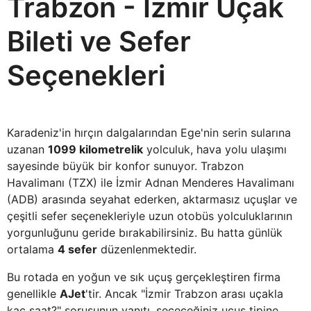
Trabzon - İzmir Uçak
Bileti ve Sefer
Seçenekleri
Karadeniz'in hırçın dalgalarından Ege'nin serin sularına
uzanan
1099 kilometrelik
yolculuk, hava yolu ulaşımı
sayesinde büyük bir konfor sunuyor. Trabzon
Havalimanı (TZX) ile İzmir Adnan Menderes Havalimanı
(ADB) arasında seyahat ederken, aktarmasız uçuşlar ve
çeşitli sefer seçenekleriyle uzun otobüs yolculuklarının
yorgunluğunu geride bırakabilirsiniz. Bu hatta günlük
ortalama
4 sefer
düzenlenmektedir.
Bu rotada en yoğun ve sık uçuş gerçekleştiren firma
genellikle
AJet
'tir. Ancak "İzmir Trabzon arası uçakla
kaç saat?" sorusunun yanıtı, seçeceğiniz uçuş tipine