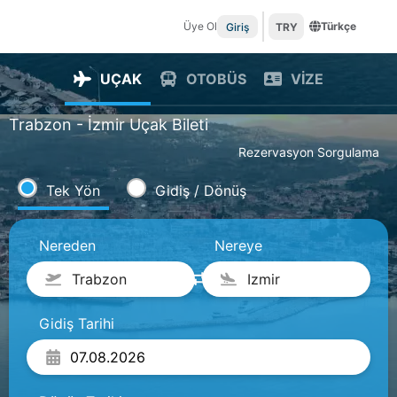
Üye Ol
Türkçe
Giriş
TRY
UÇAK
OTOBÜS
VİZE
Trabzon - İzmir Uçak Bileti
Rezervasyon Sorgulama
Tek Yön
Gidiş / Dönüş
Nereden
Nereye
Trabzon
Izmir
Gidiş Tarihi