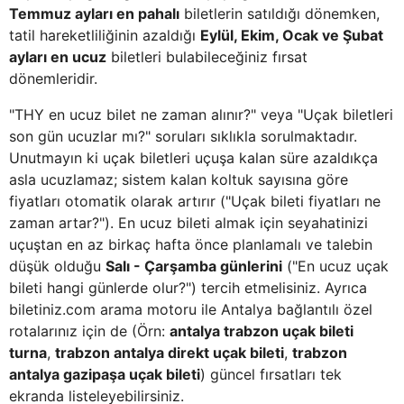
Temmuz ayları en pahalı
biletlerin satıldığı dönemken,
tatil hareketliliğinin azaldığı
Eylül, Ekim, Ocak ve Şubat
ayları en ucuz
biletleri bulabileceğiniz fırsat
dönemleridir.
"THY en ucuz bilet ne zaman alınır?" veya "Uçak biletleri
son gün ucuzlar mı?" soruları sıklıkla sorulmaktadır.
Unutmayın ki uçak biletleri uçuşa kalan süre azaldıkça
asla ucuzlamaz; sistem kalan koltuk sayısına göre
fiyatları otomatik olarak artırır ("Uçak bileti fiyatları ne
zaman artar?"). En ucuz bileti almak için seyahatinizi
uçuştan en az birkaç hafta önce planlamalı ve talebin
düşük olduğu
Salı - Çarşamba günlerini
("En ucuz uçak
bileti hangi günlerde olur?") tercih etmelisiniz. Ayrıca
biletiniz.com arama motoru ile Antalya bağlantılı özel
rotalarınız için de (Örn:
antalya trabzon uçak bileti
turna
,
trabzon antalya direkt uçak bileti
,
trabzon
antalya gazipaşa uçak bileti
) güncel fırsatları tek
ekranda listeleyebilirsiniz.