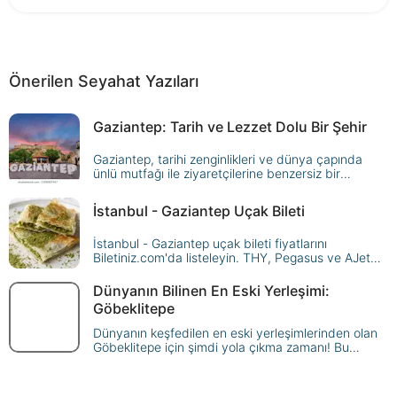
Önerilen Seyahat Yazıları
Gaziantep: Tarih ve Lezzet Dolu Bir Şehir
Gaziantep, tarihi zenginlikleri ve dünya çapında
ünlü mutfağı ile ziyaretçilerine benzersiz bir
deneyim sunuyor. Gaziantep'te gezilecek yerler ve
yapılacak aktiviteleri keşfedin.
İstanbul - Gaziantep Uçak Bileti
İstanbul - Gaziantep uçak bileti fiyatlarını
Biletiniz.com'da listeleyin. THY, Pegasus ve AJet
seferlerini karşılaştırın, uygun fiyata Gaziantep'e
uçun!
Dünyanın Bilinen En Eski Yerleşimi:
Göbeklitepe
Dünyanın keşfedilen en eski yerleşimlerinden olan
Göbeklitepe için şimdi yola çıkma zamanı! Bu
yazımızda “Göbeklitepe Nerede?”, Göbeklitepe
tarihçesi ve hikayesi, “Göbeklitepe’nin önemi
nedir?” gibi soruların detaylarını bulabilirsiniz.