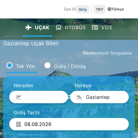
Üye Ol
Türkçe
Giriş
TRY
UÇAK
OTOBÜS
VİZE
Gaziantep Uçak Bileti
Rezervasyon Sorgulama
Tek Yön
Gidiş / Dönüş
Nereden
Nereye
Gaziantep
Gidiş Tarihi