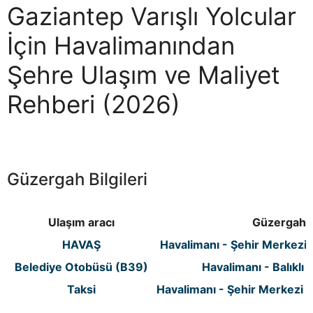
Göbeklitepe’ye şaşırtıcı bir tarih yolculuğu için
Gaziantep Varışlı Yolcular
biletiniz.com’dan en ucuz otobüs biletini veya en
uygun uçak biletini hemen alabilirsiniz!
İçin Havalimanından
Şehre Ulaşım ve Maliyet
Rehberi (2026)
Güzergah Bilgileri
Ulaşım aracı
Güzergah
HAVAŞ
Havalimanı - Şehir Merkezi -
Belediye Otobüsü (B39)
Havalimanı - Balıklı 
Taksi
Havalimanı - Şehir Merkezi /