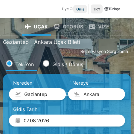
Üye Ol
Türkçe
Giriş
TRY
UÇAK
OTOBÜS
VİZE
Gaziantep - Ankara Uçak Bileti
Rezervasyon Sorgulama
Tek Yön
Gidiş / Dönüş
Nereden
Nereye
Gaziantep
Ankara
Gidiş Tarihi