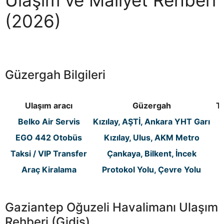
Ulaşım ve Maliyet Rehberi
(2026)
Güzergah Bilgileri
Ulaşım aracı
Güzergah
T
Belko Air Servis
Kızılay, AŞTİ, Ankara YHT Garı
EGO 442 Otobüs
Kızılay, Ulus, AKM Metro
Taksi / VIP Transfer
Çankaya, Bilkent, İncek
Araç Kiralama
Protokol Yolu, Çevre Yolu
Gaziantep Oğuzeli Havalimanı Ulaşım
Rehberi (Gidiş)