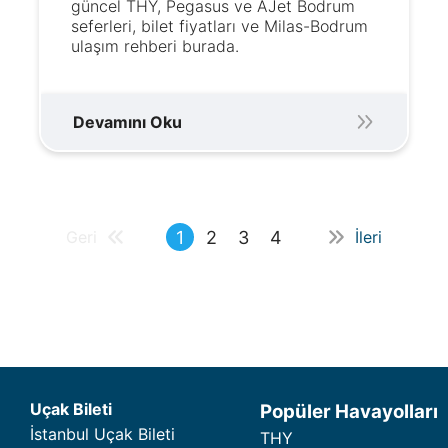
güncel THY, Pegasus ve AJet Bodrum
seferleri, bilet fiyatları ve Milas-Bodrum
ulaşım rehberi burada.
Devamını Oku
1
2
3
4
Geri
İleri
Uçak Bileti
Popüler Havayolları
İstanbul Uçak Bileti
THY