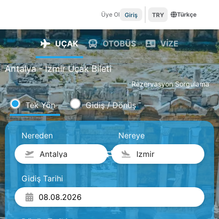
Üye Ol
Türkçe
Giriş
TRY
UÇAK
OTOBÜS
VİZE
Antalya - İzmir Uçak Bileti
Rezervasyon Sorgulama
Tek Yön
Gidiş / Dönüş
Nereden
Nereye
Antalya
Izmir
Gidiş Tarihi