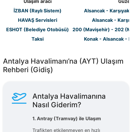
Ulaşım aracı
Güze
İZBAN (Raylı Sistem)
Alsancak - Karşıyaka
HAVAŞ Servisleri
Alsancak - Karşıy
ESHOT (Belediye Otobüsü)
200 (Mavişehir) - 202 (M
Taksi
Konak - Alsancak - B
Antalya Havalimanı’na (AYT) Ulaşım
Rehberi (Gidiş)
Antalya Havalimanına
Nasıl Giderim?
1. Antray (Tramvay) ile Ulaşım
Trafikten etkilenmeyen en hızlı