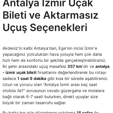
Antalya İzmir Uçak
Bileti ve Aktarmasız
Uçuş Seçenekleri
Akdeniz'in kalbi Antalya'dan, Ege'nin incisi İzmir'e
yapacağınız yolculukları hava yoluyla hem çok daha
hızlı hem de konforlu bir şekilde gerçekleştirebilirsiniz.
İki şehir arasındaki uçuş mesafesi
357 km
'dir ve
antalya
- izmir uçak bileti
fırsatlarını değerlendirerek bu rotayı
sadece
1 saat 9 dakika
gibi kısa bir sürede aşabilirsiniz.
Uzun ve yorucu olan "Antalya İzmir arası kaç saat
otobüs ile?" sorusunun cevabı güzergaha ve molalara
bağlı olarak 6-7 saati bulurken, direkt uçuşlar size
büyük bir zaman tasarrufu sağlar.
Bu hatta her gün düzenlenen ortalama
15 sefer
ile