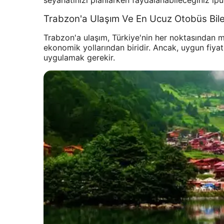
seyahatinizi planlarken faydalanabileceğiniz ipu
Trabzon'a Ulaşım Ve En Ucuz Otobüs Bileti
Trabzon'a ulaşım, Türkiye'nin her noktasından 
ekonomik yollarından biridir. Ancak, uygun fiyatlı
uygulamak gerekir.