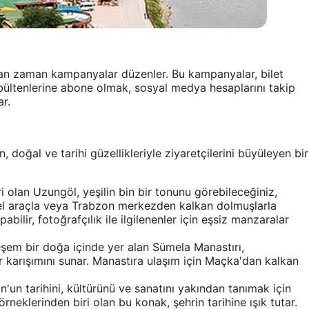
aman zaman kampanyalar düzenler. Bu kampanyalar, bilet
a bültenlerine abone olmak, sosyal medya hesaplarını takip
r.
 doğal ve tarihi güzellikleriyle ziyaretçilerini büyüleyen bir
 olan Uzungöl, yeşilin bin bir tonunu görebileceğiniz,
zel araçla veya Trabzon merkezden kalkan dolmuşlarla
abilir, fotoğrafçılık ile ilgilenenler için eşsiz manzaralar
em bir doğa içinde yer alan Sümela Manastırı,
bir karışımını sunar. Manastıra ulaşım için Maçka'dan kalkan
'un tarihini, kültürünü ve sanatını yakından tanımak için
örneklerinden biri olan bu konak, şehrin tarihine ışık tutar.