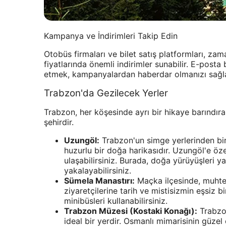
Kampanya ve İndirimleri Takip Edin
Otobüs firmaları ve bilet satış platformları, z
fiyatlarında önemli indirimler sunabilir. E-post
etmek, kampanyalardan haberdar olmanızı sağla
Trabzon'da Gezilecek Yerler
Trabzon, her köşesinde ayrı bir hikaye barındıran,
şehirdir.
Uzungöl:
Trabzon'un simge yerlerinden biri
huzurlu bir doğa harikasıdır. Uzungöl'e ö
ulaşabilirsiniz. Burada, doğa yürüyüşleri yap
yakalayabilirsiniz.
Sümela Manastırı:
Maçka ilçesinde, muhteş
ziyaretçilerine tarih ve mistisizmin eşsiz 
minibüsleri kullanabilirsiniz.
Trabzon Müzesi (Kostaki Konağı):
Trabzon
ideal bir yerdir. Osmanlı mimarisinin güzel 