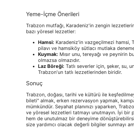
Yeme-İçme Önerileri
Trabzon mutfağı, Karadeniz'in zengin lezzetler
bazı yöresel lezzetler:
Hamsi:
Karadeniz'in vazgeçilmezi hamsi, Tr
pilavı ve hamsiköy sütlacı mutlaka denemel
Kuymak:
Mısır unu, tereyağı ve peynirin b
olmazsa olmazıdır.
Laz Böreği:
Tatlı severler için, şeker, su
Trabzon'un tatlı lezzetlerinden biridir.
Sonuç
Trabzon, doğası, tarihi ve kültürü ile keşfedilme
bileti" almak, erken rezervasyon yapmak, kampan
mümkündür. Seyahat planınızı yaparken, Trabzon 
ve yöresel lezzetleri tatmayı unutmayın. İyi bi
hem de unutulmaz bir deneyime dönüştürebilirsi
size yardımcı olacak değerli bilgiler sunmayı a