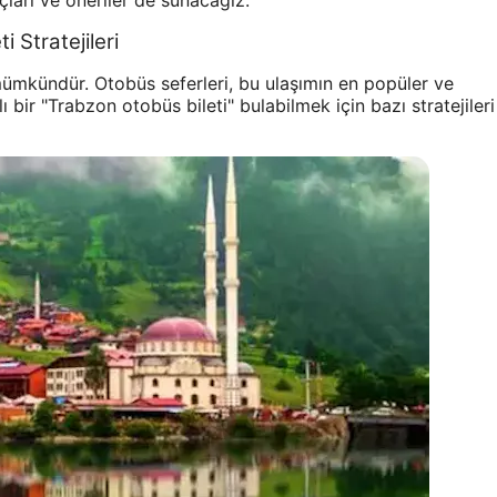
çları ve öneriler de sunacağız.
 Stratejileri
mümkündür. Otobüs seferleri, bu ulaşımın en popüler ve
 bir "Trabzon otobüs bileti" bulabilmek için bazı stratejileri