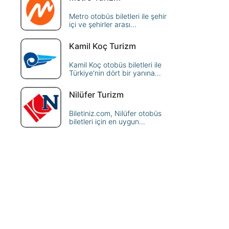
Metro otobüs biletleri ile şehir
içi ve şehirler arası
yolculuklarınızı uygun fiyatlarla
planlayın. Hızlı ve kolay
Kamil Koç Turizm
rezervasyon seçenekleriyle
seyahat edin.
Kamil Koç otobüs biletleri ile
Türkiye'nin dört bir yanına
uygun fiyatlarla seyahat edin.
Konforlu otobüs yolculuğu için
Nilüfer Turizm
online rezervasyon yapın.
Biletiniz.com, Nilüfer otobüs
biletleri için en uygun
seçenekleri sunuyor! Hemen
rezervasyon yapın, ekonomik
ve güvenilir seyahatin tadını
çıkarın.