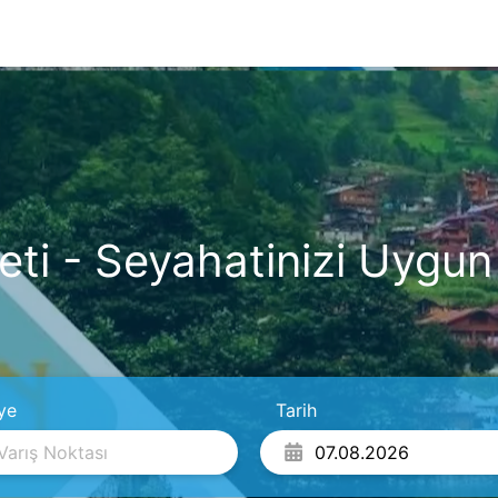
ti - Seyahatinizi Uygun 
ye
Tarih
Varış Noktası