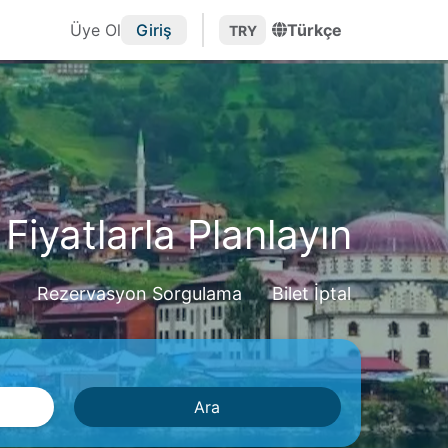
Üye Ol
Giriş
Türkçe
TRY
Fiyatlarla Planlayın
Rezervasyon Sorgulama
Bilet İptal
Ara