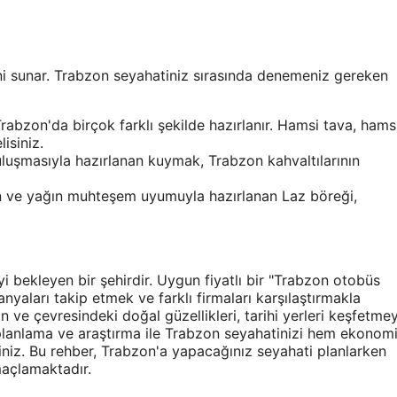
ini sunar. Trabzon seyahatiniz sırasında denemeniz gereken
abzon'da birçok farklı şekilde hazırlanır. Hamsi tava, hams
isiniz.
uluşmasıyla hazırlanan kuymak, Trabzon kahvaltılarının
, un ve yağın muhteşem uyumuyla hazırlanan Laz böreği,
yi bekleyen bir şehirdir. Uygun fiyatlı bir "Trabzon otobüs
yaları takip etmek ve farklı firmaları karşılaştırmakla
ve çevresindeki doğal güzellikleri, tarihi yerleri keşfetmey
r planlama ve araştırma ile Trabzon seyahatinizi hem ekonom
niz. Bu rehber, Trabzon'a yapacağınız seyahati planlarken
maçlamaktadır.