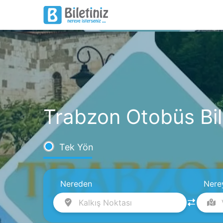
Trabzon Otobüs Bile
Tek Yön
Nereden
Nere
Kalkış Noktası