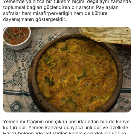
Yemen’de yalnızca bir tüketim biçimi değil aynı zamanda
toplumsal bağları güçlendiren bir araçtır. Paylaşılan
sofralar hem misafirperverliğin hem de kültürel
dayanışmanın göstergesidir.
Yemen mutfağının öne çıkan unsurlarından biri de kahve
kültürüdür. Yemen kahvesi dünyaca ünlüdür ve özellikle
Haraz bölgesinde yetiştirilen kahve çekirdekleri yoğun