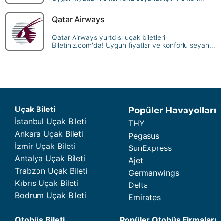
rezervasyon yapın, dünya genelindeki
destinasyonlara ulaşın.
Qatar Airways
Qatar Airways yurtdışı uçak biletleri
Biletiniz.com'da! Uygun fiyatlar ve konforlu seyahat
için hemen rezervasyon yapın, dünya genelindeki
destinasyonlara ulaşın.
Uçak Bileti
Popüler Havayolları
İstanbul Uçak Bileti
THY
Ankara Uçak Bileti
Pegasus
İzmir Uçak Bileti
SunExpress
Antalya Uçak Bileti
Ajet
Trabzon Uçak Bileti
Germanwings
Kıbrıs Uçak Bileti
Delta
Bodrum Uçak Bileti
Emirates
Otobüs Bileti
Popüler Otobüs Firmaları