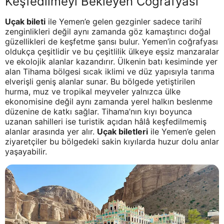
Keşfedilmeyi Bekleyen Coğrafyası
Uçak bileti
ile Yemen’e gelen gezginler sadece tarihî
zenginlikleri değil aynı zamanda göz kamaştırıcı doğal
güzellikleri de keşfetme şansı bulur. Yemen’in coğrafyası
oldukça çeşitlidir ve bu çeşitlilik ülkeye eşsiz manzaralar
ve ekolojik alanlar kazandırır. Ülkenin batı kesiminde yer
alan Tihama bölgesi sıcak iklimi ve düz yapısıyla tarıma
elverişli geniş alanlar sunar. Bu bölgede yetiştirilen
hurma, muz ve tropikal meyveler yalnızca ülke
ekonomisine değil aynı zamanda yerel halkın beslenme
düzenine de katkı sağlar. Tihama’nın kıyı boyunca
uzanan sahilleri ise turistik açıdan hâlâ keşfedilmemiş
alanlar arasında yer alır.
Uçak biletleri
ile Yemen’e gelen
ziyaretçiler bu bölgedeki sakin kıyılarda huzur dolu anlar
yaşayabilir.