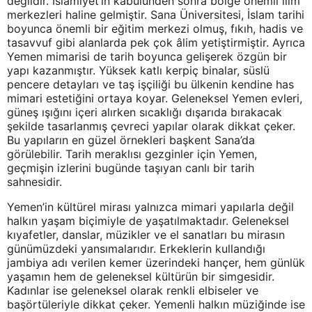
değildir. İslamiyet’in kabulünden sonra bölge önemli ilim
merkezleri haline gelmiştir. Sana Üniversitesi, İslam tarihi
boyunca önemli bir eğitim merkezi olmuş, fıkıh, hadis ve
tasavvuf gibi alanlarda pek çok âlim yetiştirmiştir. Ayrıca
Yemen mimarisi de tarih boyunca gelişerek özgün bir
yapı kazanmıştır. Yüksek katlı kerpiç binalar, süslü
pencere detayları ve taş işçiliği bu ülkenin kendine has
mimari estetiğini ortaya koyar. Geleneksel Yemen evleri,
güneş ışığını içeri alırken sıcaklığı dışarıda bırakacak
şekilde tasarlanmış çevreci yapılar olarak dikkat çeker.
Bu yapıların en güzel örnekleri başkent Sana’da
görülebilir. Tarih meraklısı gezginler için Yemen,
geçmişin izlerini bugünde taşıyan canlı bir tarih
sahnesidir.
Yemen’in kültürel mirası yalnızca mimari yapılarla değil
halkın yaşam biçimiyle de yaşatılmaktadır. Geleneksel
kıyafetler, danslar, müzikler ve el sanatları bu mirasın
günümüzdeki yansımalarıdır. Erkeklerin kullandığı
jambiya adı verilen kemer üzerindeki hançer, hem günlük
yaşamın hem de geleneksel kültürün bir simgesidir.
Kadınlar ise geleneksel olarak renkli elbiseler ve
başörtüleriyle dikkat çeker. Yemenli halkın müziğinde ise