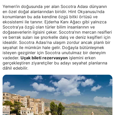
Yemen’in doğusunda yer alan Socotra Adası dünyanın
en özel doğal alanlarından biridir. Hint Okyanusu’nda
konumlanan bu ada kendine özgü bitki örtüsü ve
ekosistemi ile tanınır. Ejderha Kanı Ağacı gibi yalnızca
Socotra’ya özgü olan türler bilim insanlarının ve
doğaseverlerin ilgisini çeker. Socotra’nın mercan resifleri
ve berrak suları ise şnorkelle dalış ve deniz keşifleri için
idealdir. Socotra Adası’na ulaşım zordur ancak planlı bir
seyahat ile mümkün hale gelir. Doğayla bütünleşmek
isteyen gezginler için Socotra unutulmaz bir deneyim
vadeder.
Uçak bileti rezervasyon
işlemini erken
gerçekleştiren ziyaretçiler bu adayı seyahat planlarına
dâhil edebilir.