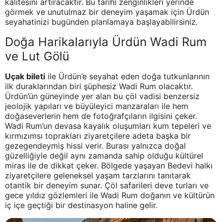
kalitesini artıracaktır. Bu tarihî zenginlikleri yerinde
görmek ve unutulmaz bir deneyim yaşamak için Ürdün
seyahatinizi bugünden planlamaya başlayabilirsiniz.
Doğa Harikalarıyla Ürdün Wadi Rum
ve Lut Gölü
Uçak bileti
ile Ürdün’e seyahat eden doğa tutkunlarının
ilk duraklarından biri şüphesiz Wadi Rum olacaktır.
Ürdün’ün güneyinde yer alan bu çöl vadisi benzersiz
jeolojik yapıları ve büyüleyici manzaraları ile hem
doğaseverlerin hem de fotoğrafçıların ilgisini çeker.
Wadi Rum’un devasa kayalık oluşumları kum tepeleri ve
kırmızımsı toprakları ziyaretçilere adeta başka bir
gezegendeymiş hissi verir. Burası yalnızca doğal
güzelliğiyle değil aynı zamanda sahip olduğu kültürel
miras ile de dikkat çeker. Bölgede yaşayan Bedevi halkı
ziyaretçilere geleneksel yaşam tarzlarını tanıtarak
otantik bir deneyim sunar. Çöl safarileri deve turları ve
gece yıldız gözlemleri ile Wadi Rum doğanın ve kültürün
iç içe geçtiği bir destinasyon haline gelir.