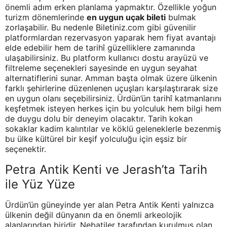
önemli adım erken planlama yapmaktır. Özellikle yoğun
turizm dönemlerinde
en uygun uçak bileti
bulmak
zorlaşabilir. Bu nedenle Biletiniz.com gibi güvenilir
platformlardan rezervasyon yaparak hem fiyat avantajı
elde edebilir hem de tarihî güzelliklere zamanında
ulaşabilirsiniz. Bu platform kullanıcı dostu arayüzü ve
filtreleme seçenekleri sayesinde en uygun seyahat
alternatiflerini sunar. Amman başta olmak üzere ülkenin
farklı şehirlerine düzenlenen uçuşları karşılaştırarak size
en uygun olanı seçebilirsiniz. Ürdün’ün tarihî katmanlarını
keşfetmek isteyen herkes için bu yolculuk hem bilgi hem
de duygu dolu bir deneyim olacaktır. Tarih kokan
sokaklar kadim kalıntılar ve köklü geleneklerle bezenmiş
bu ülke kültürel bir keşif yolculuğu için eşsiz bir
seçenektir.
Petra Antik Kenti ve Jerash’ta Tarih
ile Yüz Yüze
Ürdün’ün güneyinde yer alan Petra Antik Kenti yalnızca
ülkenin değil dünyanın da en önemli arkeolojik
alanlarından biridir. Nebatiler tarafından kurulmuş olan