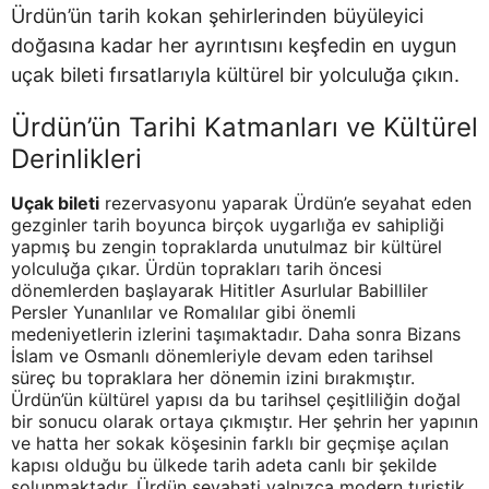
Ürdün’ün tarih kokan şehirlerinden büyüleyici
doğasına kadar her ayrıntısını keşfedin en uygun
uçak bileti fırsatlarıyla kültürel bir yolculuğa çıkın.
Ürdün’ün Tarihi Katmanları ve Kültürel
Derinlikleri
Uçak bileti
rezervasyonu yaparak Ürdün’e seyahat eden
gezginler tarih boyunca birçok uygarlığa ev sahipliği
yapmış bu zengin topraklarda unutulmaz bir kültürel
yolculuğa çıkar. Ürdün toprakları tarih öncesi
dönemlerden başlayarak Hititler Asurlular Babilliler
Persler Yunanlılar ve Romalılar gibi önemli
medeniyetlerin izlerini taşımaktadır. Daha sonra Bizans
İslam ve Osmanlı dönemleriyle devam eden tarihsel
süreç bu topraklara her dönemin izini bırakmıştır.
Ürdün’ün kültürel yapısı da bu tarihsel çeşitliliğin doğal
bir sonucu olarak ortaya çıkmıştır. Her şehrin her yapının
ve hatta her sokak köşesinin farklı bir geçmişe açılan
kapısı olduğu bu ülkede tarih adeta canlı bir şekilde
solunmaktadır. Ürdün seyahati yalnızca modern turistik