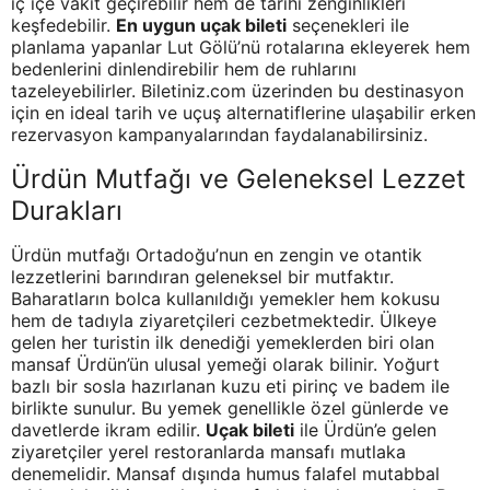
iç içe vakit geçirebilir hem de tarihî zenginlikleri
keşfedebilir.
En uygun uçak bileti
seçenekleri ile
planlama yapanlar Lut Gölü’nü rotalarına ekleyerek hem
bedenlerini dinlendirebilir hem de ruhlarını
tazeleyebilirler. Biletiniz.com üzerinden bu destinasyon
için en ideal tarih ve uçuş alternatiflerine ulaşabilir erken
rezervasyon kampanyalarından faydalanabilirsiniz.
Ürdün Mutfağı ve Geleneksel Lezzet
Durakları
Ürdün mutfağı Ortadoğu’nun en zengin ve otantik
lezzetlerini barındıran geleneksel bir mutfaktır.
Baharatların bolca kullanıldığı yemekler hem kokusu
hem de tadıyla ziyaretçileri cezbetmektedir. Ülkeye
gelen her turistin ilk denediği yemeklerden biri olan
mansaf Ürdün’ün ulusal yemeği olarak bilinir. Yoğurt
bazlı bir sosla hazırlanan kuzu eti pirinç ve badem ile
birlikte sunulur. Bu yemek genellikle özel günlerde ve
davetlerde ikram edilir.
Uçak bileti
ile Ürdün’e gelen
ziyaretçiler yerel restoranlarda mansafı mutlaka
denemelidir. Mansaf dışında humus falafel mutabbal