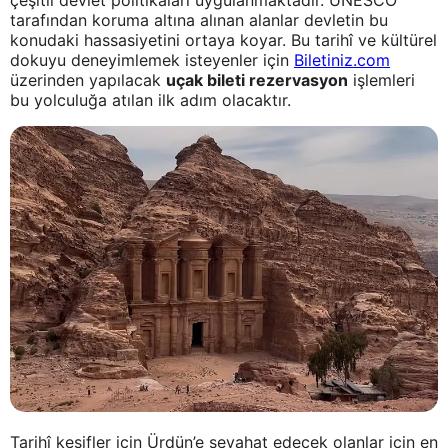
çeşitli devlet politikaları uygulanmaktadır. UNESCO
tarafından koruma altına alınan alanlar devletin bu
konudaki hassasiyetini ortaya koyar. Bu tarihî ve kültürel
dokuyu deneyimlemek isteyenler için
Biletiniz.com
üzerinden yapılacak
uçak bileti rezervasyon
işlemleri
bu yolculuğa atılan ilk adım olacaktır.
Tarihî keşifler için Ürdün’e seyahat edecek olanlar için en