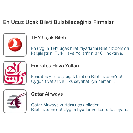
En Ucuz Uçak Bileti Bulabileceğiniz Firmalar
THY Uçak Bileti
En uygun THY uçak bileti fiyatlarını Biletiniz.com'da
karşılaştırın. Türk Hava Yolları'nın 340+ noktaya
sunduğu seferleri sorgulayın, avantajlı fiyatlarla
güvenle rezerve edin!
Emirates Hava Yolları
Emirates yurt dışı uçak biletleri Biletiniz.com'da!
Uygun fiyatlar ve lüks seyahat için hemen
rezervasyon yapın, dünyanın dört bir yanına uçun.
Qatar Airways
Qatar Airways yurtdışı uçak biletleri
Biletiniz.com'da! Uygun fiyatlar ve konforlu seyahat
için hemen rezervasyon yapın, dünya genelindeki
destinasyonlara ulaşın.