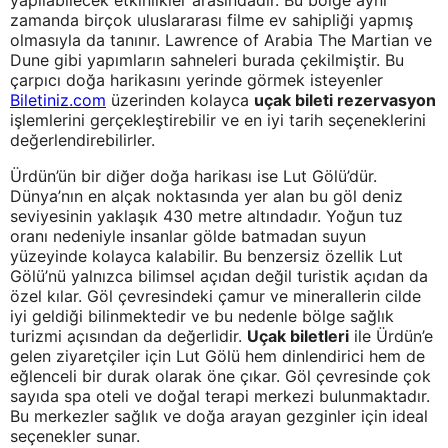
yapılabilecek etkinlikler arasındadır. Bu bölge aynı
zamanda birçok uluslararası filme ev sahipliği yapmış
olmasıyla da tanınır. Lawrence of Arabia The Martian ve
Dune gibi yapımların sahneleri burada çekilmiştir. Bu
çarpıcı doğa harikasını yerinde görmek isteyenler
Biletiniz.com
üzerinden kolayca
uçak bileti rezervasyon
işlemlerini gerçekleştirebilir ve en iyi tarih seçeneklerini
değerlendirebilirler.
Ürdün’ün bir diğer doğa harikası ise Lut Gölü’dür.
Dünya’nın en alçak noktasında yer alan bu göl deniz
seviyesinin yaklaşık 430 metre altındadır. Yoğun tuz
oranı nedeniyle insanlar gölde batmadan suyun
yüzeyinde kolayca kalabilir. Bu benzersiz özellik Lut
Gölü’nü yalnızca bilimsel açıdan değil turistik açıdan da
özel kılar. Göl çevresindeki çamur ve minerallerin cilde
iyi geldiği bilinmektedir ve bu nedenle bölge sağlık
turizmi açısından da değerlidir.
Uçak biletleri
ile Ürdün’e
gelen ziyaretçiler için Lut Gölü hem dinlendirici hem de
eğlenceli bir durak olarak öne çıkar. Göl çevresinde çok
sayıda spa oteli ve doğal terapi merkezi bulunmaktadır.
Bu merkezler sağlık ve doğa arayan gezginler için ideal
seçenekler sunar.