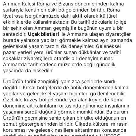
Amman Kalesi Roma ve Bizans dönemlerinden kalma
surlarıyla kentin en eski bölgelerinden biridir. Roma
tiyatrosu ise günümüzde dahi aktif olarak kültürel
etkinliklerde kullanılmaktadır. Bu tarihî dokularla iç içe
bir şehir olan Amman geçmiş ile bugünün uyumlu bir
sentezidir.
Uçak biletleri
ile Amman’a ulaşan ziyaretçiler
burada yalnızca yapıları görmekle kalmaz aynı zamanda
geleneksel yaşam tarzını da deneyimler. Geleneksel
pazar yerleri yerel ürünler sunan dükkânlar ve tarihi
sokaklar ziyaretçilere otantik bir deneyim sunar.
Amman’da tarih sadece müzelerde değil gündelik
yaşamda da hissedilir.
Ürdün’ün tarihî zenginliği yalnızca şehirlerle sınırlı
değildir. Kırsal bölgelerde de antik dönemlerden kalma
yapılar ve geleneksel yaşam biçimleri gözlemlenebilir.
Özellikle kuzey bölgelerinde yer alan köylerde Roma
dönemine ait kalıntıların ortasında günümüz insanlarının
yaşamını sürdürdüğünü görmek mümkündür. Bu durum
Ürdün’ün geçmişine sahip çıkan bir ülke olduğunun en
somut göstergelerinden biridir. Ülkede kültürel mirasın
korunması ve gelecek nesillere aktarılması konusunda