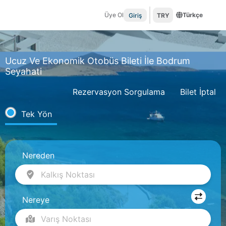
Üye Ol
Türkçe
Giriş
TRY
Ucuz Ve Ekonomik Otobüs Bileti İle Bodrum
Seyahati
Rezervasyon Sorgulama
Bilet İptal
Tek Yön
Nereden
Kalkış Noktası
Nereye
Varış Noktası