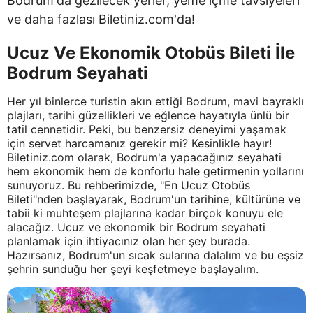
Bodrum'da gezilecek yerler, yeme içme tavsiyeleri
ve daha fazlası Biletiniz.com'da!
Ucuz Ve Ekonomik Otobüs Bileti İle
Bodrum Seyahati
Her yıl binlerce turistin akın ettiği Bodrum, mavi bayraklı
plajları, tarihi güzellikleri ve eğlence hayatıyla ünlü bir
tatil cennetidir. Peki, bu benzersiz deneyimi yaşamak
için servet harcamanız gerekir mi? Kesinlikle hayır!
Biletiniz.com olarak, Bodrum'a yapacağınız seyahati
hem ekonomik hem de konforlu hale getirmenin yollarını
sunuyoruz. Bu rehberimizde, "En Ucuz Otobüs
Bileti"nden başlayarak, Bodrum'un tarihine, kültürüne ve
tabii ki muhteşem plajlarına kadar birçok konuyu ele
alacağız. Ucuz ve ekonomik bir Bodrum seyahati
planlamak için ihtiyacınız olan her şey burada.
Hazırsanız, Bodrum'un sıcak sularına dalalım ve bu eşsiz
şehrin sunduğu her şeyi keşfetmeye başlayalım.