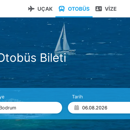
UÇAK
OTOBÜS
VİZE
tobüs Bileti
ye
Tarih
Bodrum