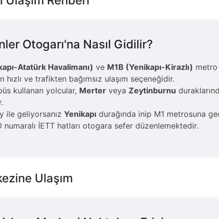
ı Ulaşım Rehberi
er Otogarı'na Nasıl Gidilir?
apı-Atatürk Havalimanı)
ve
M1B (Yenikapı-Kirazlı)
metro 
n hızlı ve trafikten bağımsız ulaşım seçeneğidir.
üs kullanan yolcular,
Merter
veya
Zeytinburnu
durakların
.
 ile geliyorsanız
Yenikapı
durağında inip M1 metrosuna geçiş
numaralı İETT hatları otogara sefer düzenlemektedir.
kezine Ulaşım