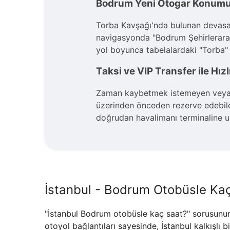
Bodrum Yeni Otogar Konumu v
Torba Kavşağı'nda bulunan devasa te
navigasyonda "Bodrum Şehirleraras
yol boyunca tabelalardaki "Torba" 
Taksi ve VIP Transfer ile Hızl
Zaman kaybetmek istemeyen veya ağı
üzerinden önceden rezerve edebilec
doğrudan havalimanı terminaline ul
İstanbul - Bodrum Otobüsle Kaç
"İstanbul Bodrum otobüsle kaç saat?" sorusunun 
otoyol bağlantıları sayesinde, İstanbul kalkışl