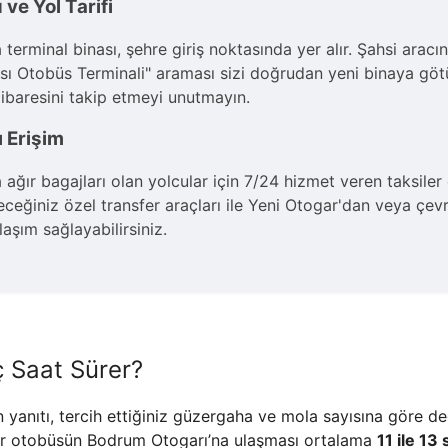
e Yol Tarifi
rminal binası, şehre giriş noktasında yer alır. Şahsi aracın
ı Otobüs Terminali" araması sizi doğrudan yeni binaya götür
ibaresini takip etmeyi unutmayın.
ı Erişim
r bagajları olan yolcular için 7/24 hizmet veren taksiler e
eğiniz özel transfer araçları ile Yeni Otogar'dan veya çev
aşım sağlayabilirsiniz.
 Saat Sürer?
yanıtı, tercih ettiğiniz güzergaha ve mola sayısına göre de
ı bir otobüsün Bodrum Otogarı’na ulaşması ortalama
11 ile 13 