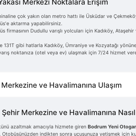
Yakası Merkezi Noktalara Erişim
inaline çok yakın olan metro hattı ile Üsküdar ve Çekmeköy
s'e aktarma yapabilirsiniz.
s firmasının Dudullu varışlı yolcuları için Kadıköy, Ataşehir
 131T gibi hatlarla Kadıköy, Ümraniye ve Kozyatağı yönüne u
rış noktanıza (otel veya ev) ulaşmak için 7/24 hizmet veren t
r Merkezine ve Havalimanına Ulaşım
 Şehir Merkezine ve Havalimanına Nasıl
künü azaltmak amacıyla hizmete giren
Bodrum Yeni Otogarı
yor. Otobüsünüzden indikten sonra uçuşunuza yetişmek için k