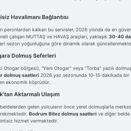
siz Havalimanı Bağlantısı
 peronlardan kalkan bu servisler, 2026 yılında da en güvenil
dineli çalışan MUTTAŞ ve HAVAŞ araçları, yaklaşık
30-40 da
atleri sezon yoğunluğuna göre dinamik olarak güncellenmekte
ara Dolmuş Seferleri
Otogar bölgesi), "Yeni Otogar" veya "Torba" yazılı dolmuşl
 dolmuş saatleri
2026 yaz sezonunda 10-15 dakikada bir ola
 en ekonomik köprüdür.
ak'tan Aktarmalı Ulaşım
i beldelerden gelen yolcuların önce yerel dolmuşlarla merk
erekmektedir.
Bodrum Bitez dolmuş saatleri
ve diğer belde s
ntisiz hizmet vermektedir.