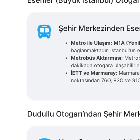
Esenler (Büyük İstanbul) Otogar
Şehir Merkezinden Esenl
Metro ile Ulaşım:
M1A (Yenik
bağlanmaktadır. İstanbul'un e
Metrobüs Aktarması:
Metrob
dakikada otogara ulaşabilirler
İETT ve Marmaray:
Marmaray
noktasından 76O, 83O ve 91O 
Dudullu Otogarı’ndan Şehir Mer