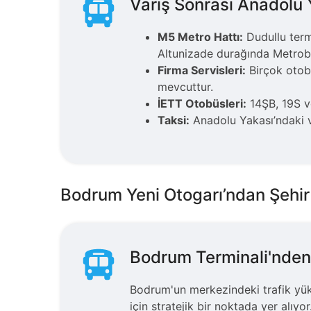
Varış Sonrası Anadolu 
M5 Metro Hattı:
Dudullu term
Altunizade durağında Metrobü
Firma Servisleri:
Birçok otobü
mevcuttur.
İETT Otobüsleri:
14ŞB, 19S ve
Taksi:
Anadolu Yakası’ndaki va
Bodrum Yeni Otogarı’ndan Şehi
Bodrum Terminali'nden
Bodrum'un merkezindeki trafik yü
için stratejik bir noktada yer alı