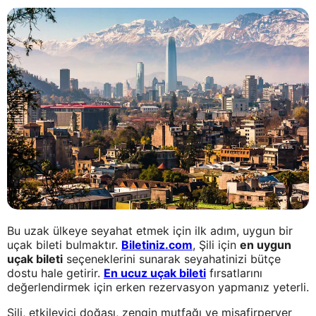
Bu uzak ülkeye seyahat etmek için ilk adım, uygun bir
uçak bileti bulmaktır.
Biletiniz.com
, Şili için
en uygun
uçak bileti
seçeneklerini sunarak seyahatinizi bütçe
dostu hale getirir.
En ucuz uçak bileti
fırsatlarını
değerlendirmek için erken rezervasyon yapmanız yeterli.
Şili, etkileyici doğası, zengin mutfağı ve misafirperver