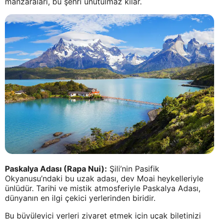
manzaraları, bu şehri unutulmaz kılar.
Paskalya Adası (Rapa Nui):
Şili’nin Pasifik
Okyanusu’ndaki bu uzak adası, dev Moai heykelleriyle
ünlüdür. Tarihi ve mistik atmosferiyle Paskalya Adası,
dünyanın en ilgi çekici yerlerinden biridir.
Bu büyüleyici yerleri ziyaret etmek için uçak biletinizi