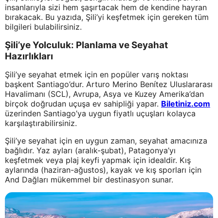
insanlarıyla sizi hem şaşırtacak hem de kendine hayran
bırakacak. Bu yazıda, Şili’yi keşfetmek için gereken tüm
bilgileri bulabilirsiniz.
Şili’ye Yolculuk: Planlama ve Seyahat
Hazırlıkları
Şili’ye seyahat etmek için en popüler varış noktası
başkent Santiago’dur. Arturo Merino Benítez Uluslararası
Havalimanı (SCL), Avrupa, Asya ve Kuzey Amerika’dan
birçok doğrudan uçuşa ev sahipliği yapar.
Biletiniz.com
üzerinden Santiago’ya uygun fiyatlı uçuşları kolayca
karşılaştırabilirsiniz.
Şili’ye seyahat için en uygun zaman, seyahat amacınıza
bağlıdır. Yaz ayları (aralık-şubat), Patagonya’yı
keşfetmek veya plaj keyfi yapmak için idealdir. Kış
aylarında (haziran-ağustos), kayak ve kış sporları için
And Dağları mükemmel bir destinasyon sunar.