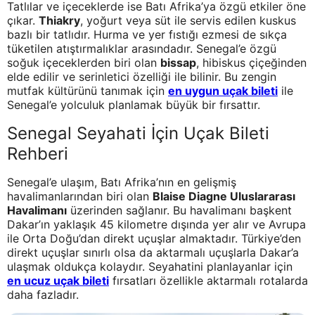
Tatlılar ve içeceklerde ise Batı Afrika’ya özgü etkiler öne
çıkar.
Thiakry
, yoğurt veya süt ile servis edilen kuskus
bazlı bir tatlıdır. Hurma ve yer fıstığı ezmesi de sıkça
tüketilen atıştırmalıklar arasındadır. Senegal’e özgü
soğuk içeceklerden biri olan
bissap
, hibiskus çiçeğinden
elde edilir ve serinletici özelliği ile bilinir. Bu zengin
mutfak kültürünü tanımak için
en uygun uçak bileti
ile
Senegal’e yolculuk planlamak büyük bir fırsattır.
Senegal Seyahati İçin Uçak Bileti
Rehberi
Senegal’e ulaşım, Batı Afrika’nın en gelişmiş
havalimanlarından biri olan
Blaise Diagne Uluslararası
Havalimanı
üzerinden sağlanır. Bu havalimanı başkent
Dakar’ın yaklaşık 45 kilometre dışında yer alır ve Avrupa
ile Orta Doğu’dan direkt uçuşlar almaktadır. Türkiye’den
direkt uçuşlar sınırlı olsa da aktarmalı uçuşlarla Dakar’a
ulaşmak oldukça kolaydır. Seyahatini planlayanlar için
en ucuz uçak bileti
fırsatları özellikle aktarmalı rotalarda
daha fazladır.