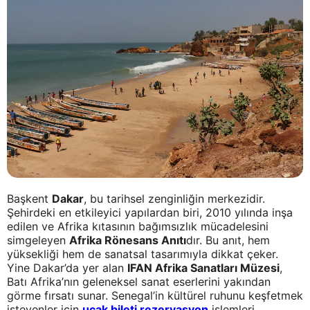
Başkent
Dakar
, bu tarihsel zenginliğin merkezidir.
Şehirdeki en etkileyici yapılardan biri, 2010 yılında inşa
edilen ve Afrika kıtasının bağımsızlık mücadelesini
simgeleyen
Afrika Rönesans Anıtı
dır. Bu anıt, hem
yüksekliği hem de sanatsal tasarımıyla dikkat çeker.
Yine Dakar’da yer alan
IFAN Afrika Sanatları Müzesi
,
Batı Afrika’nın geleneksel sanat eserlerini yakından
görme fırsatı sunar. Senegal’in kültürel ruhunu keşfetmek
isteyenler için
uçak bileti rezervasyon
işlemleri