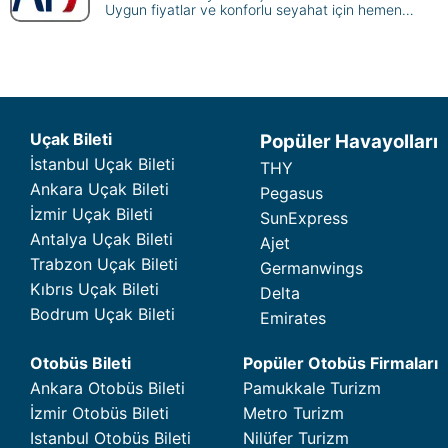
Uygun fiyatlar ve konforlu seyahat için hemen
rezervasyon yapın, dünya genelindeki
destinasyonlara ulaşın.
Uçak Bileti
Popüler Havayolları
İstanbul Uçak Bileti
THY
Ankara Uçak Bileti
Pegasus
İzmir Uçak Bileti
SunExpress
Antalya Uçak Bileti
Ajet
Trabzon Uçak Bileti
Germanwings
Kıbrıs Uçak Bileti
Delta
Bodrum Uçak Bileti
Emirates
Otobüs Bileti
Popüler Otobüs Firmaları
Ankara Otobüs Bileti
Pamukkale Turizm
İzmir Otobüs Bileti
Metro Turizm
Istanbul Otobüs Bileti
Nilüfer Turizm