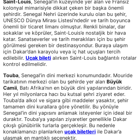
Saint-Louis
, Senegal’in kuzeyinde yer alan ve Fransız
kolonyal mimarisiyle dikkat çeken bir başka önemli
şehirdir. Senegal Nehri üzerinde kurulu olan bu şehir,
UNESCO Dünya Mirası Listesi’ndedir ve tarih boyunca
önemli bir ticaret limanı olmuştur. Renkli binalar, dar
sokaklar ve köprüler, Saint-Louis’e nostaljik bir hava
katar. Sanatseverler ve tarih meraklıları için bu şehir
görülmesi gereken bir destinasyondur. Buraya ulaşım
için Dakar’dan karayolu veya iç hat uçuşları tercih
edilebilir.
Uçak bileti
alırken Saint-Louis bağlantılı rotalar
kontrol edilmelidir.
Touba
, Senegal’in dini merkezi konumundadır. Mouride
tarikatının merkezi olan bu şehirde yer alan
Büyük
Camii
, Batı Afrika’nın en büyük dini yapılarından biridir.
Her yıl milyonlarca hacı bu kutsal şehri ziyaret eder.
Touba’da alkol ve sigara gibi maddeler yasaktır, şehir
tamamen dini kurallara göre yönetilir. Bu yönüyle
Senegal’in dini yapısını anlamak isteyenler için ideal bir
duraktır. Touba’ya yapılan ziyaretler genellikle Dakar
çıkışlı günübirlik turlarla gerçekleşir. Bu nedenle
konaklamanızı planlarken
uçak biletleri
ile Dakar’a
ulaşmak en mantıklı seçenektir.