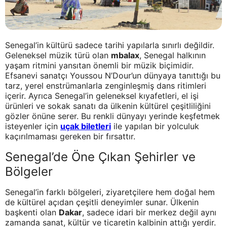
Senegal’in kültürü sadece tarihi yapılarla sınırlı değildir.
Geleneksel müzik türü olan
mbalax
, Senegal halkının
yaşam ritmini yansıtan önemli bir müzik biçimidir.
Efsanevi sanatçı Youssou N’Dour’un dünyaya tanıttığı bu
tarz, yerel enstrümanlarla zenginleşmiş dans ritimleri
içerir. Ayrıca Senegal’in geleneksel kıyafetleri, el işi
ürünleri ve sokak sanatı da ülkenin kültürel çeşitliliğini
gözler önüne serer. Bu renkli dünyayı yerinde keşfetmek
isteyenler için
uçak biletleri
ile yapılan bir yolculuk
kaçırılmaması gereken bir fırsattır.
Senegal’de Öne Çıkan Şehirler ve
Bölgeler
Senegal’in farklı bölgeleri, ziyaretçilere hem doğal hem
de kültürel açıdan çeşitli deneyimler sunar. Ülkenin
başkenti olan
Dakar
, sadece idari bir merkez değil aynı
zamanda sanat, kültür ve ticaretin kalbinin attığı yerdir.