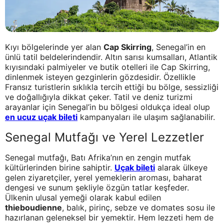
Kıyı bölgelerinde yer alan
Cap Skirring
, Senegal’in en
ünlü tatil beldelerindendir. Altın sarısı kumsalları, Atlantik
kıyısındaki palmiyeler ve butik otelleri ile Cap Skirring,
dinlenmek isteyen gezginlerin gözdesidir. Özellikle
Fransız turistlerin sıklıkla tercih ettiği bu bölge, sessizliği
ve doğallığıyla dikkat çeker. Tatil ve deniz turizmi
arayanlar için Senegal’in bu bölgesi oldukça ideal olup
en ucuz uçak bileti
kampanyaları ile ulaşım sağlanabilir.
Senegal Mutfağı ve Yerel Lezzetler
Senegal mutfağı, Batı Afrika’nın en zengin mutfak
kültürlerinden birine sahiptir.
Uçak bileti
alarak ülkeye
gelen ziyaretçiler, yerel yemeklerin aroması, baharat
dengesi ve sunum şekliyle özgün tatlar keşfeder.
Ülkenin ulusal yemeği olarak kabul edilen
thieboudienne
, balık, pirinç, sebze ve domates sosu ile
hazırlanan geleneksel bir yemektir. Hem lezzeti hem de