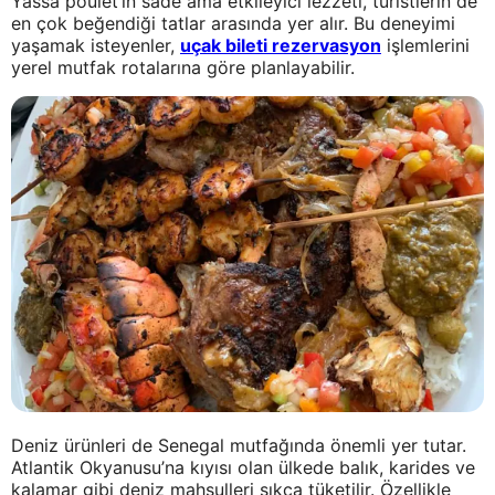
Yassa poulet’in sade ama etkileyici lezzeti, turistlerin de
en çok beğendiği tatlar arasında yer alır. Bu deneyimi
yaşamak isteyenler,
uçak bileti rezervasyon
işlemlerini
yerel mutfak rotalarına göre planlayabilir.
Deniz ürünleri de Senegal mutfağında önemli yer tutar.
Atlantik Okyanusu’na kıyısı olan ülkede balık, karides ve
kalamar gibi deniz mahsulleri sıkça tüketilir. Özellikle