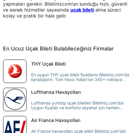
yapmaları gerekir. Biletinizcom’un sunduğu hızlı, güvenli
ve esnek hizmetler sayesinde
uçak bileti
alma süreci
kolay ve pratik bir hale gelir.
En Ucuz Uçak Bileti Bulabileceğiniz Firmalar
THY Uçak Bileti
En uygun THY uçak bileti fiyatlarını Biletiniz.com'da
karşılaştırın. Türk Hava Yolları'nın 340+ noktaya
sunduğu seferleri sorgulayın, avantajlı fiyatlarla
güvenle rezerve edin!
Lufthansa Havayolları
Lufthansa yurtdışı uçak biletleri Biletiniz.com'da!
Uygun fiyatlar ve konforlu seyahat için hemen
rezervasyon yapın, dünya genelindeki
destinasyonlara ulaşın.
Air France Havayolları
Air France havayolları uçak bileti Biletiniz.com'da!