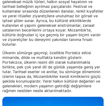
geleneksel müzik türleri, halkın sosyal hayatının ve
tarihsel belleğinin ayrılmaz parçalarıdır. Festival ve
kutlamalar sırasında düzenlenen danslar, renkli kıyafetler
ve yerel ritüeller ziyaretçilere unutulmaz bir görsel ve
işitsel şölen sunar. Ayrıca, bu kültürel etkinliklerde
kullanılan el yapımı geleneksel enstrümanlar, zanaat
ustalarının becerilerini ortaya koyar. Mozambik’te,
kültürle doğrudan iç içe geçmiş bir yaşam biçimi vardır
ve ziyaretçiler bu deneyimi yakından tanıma fırsatı
bulurlar.
Ülkenin sömürge geçmişi, özellikle Portekiz etkisi
mimaride, dilde ve mutfakta kendini gösterir.
Portekizce, ülkenin resmi dili olarak kullanılmakla
birlikte, pek çok yerel dil de günlük yaşamda geniş yer
tutar. Tarihsel eserler ve anıtlar, bu sömürge döneminin
izlerini taşısa da, Mozambikliler kendi kimliklerini güçlü
şekilde korumuşlardır. Yerel halkın kültürel değerleri ve
gelenekleri, modern yaşamın getirdiği değişimlere
rağmen nesilden nesile aktarılmaktadır.