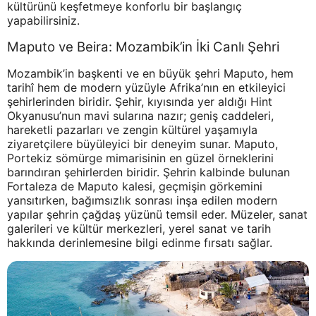
kültürünü keşfetmeye konforlu bir başlangıç
yapabilirsiniz.
Maputo ve Beira: Mozambik’in İki Canlı Şehri
Mozambik’in başkenti ve en büyük şehri Maputo, hem
tarihî hem de modern yüzüyle Afrika’nın en etkileyici
şehirlerinden biridir. Şehir, kıyısında yer aldığı Hint
Okyanusu’nun mavi sularına nazır; geniş caddeleri,
hareketli pazarları ve zengin kültürel yaşamıyla
ziyaretçilere büyüleyici bir deneyim sunar. Maputo,
Portekiz sömürge mimarisinin en güzel örneklerini
barındıran şehirlerden biridir. Şehrin kalbinde bulunan
Fortaleza de Maputo kalesi, geçmişin görkemini
yansıtırken, bağımsızlık sonrası inşa edilen modern
yapılar şehrin çağdaş yüzünü temsil eder. Müzeler, sanat
galerileri ve kültür merkezleri, yerel sanat ve tarih
hakkında derinlemesine bilgi edinme fırsatı sağlar.