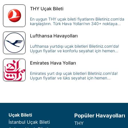
THY Uçak Bileti
En uygun THY uçak bileti fiyatlarını Biletiniz.com'da
karşılaştırın. Türk Hava Yolları'nın 340+ noktaya
sunduğu seferleri sorgulayın, avantajlı fiyatlarla
güvenle rezerve edin!
Lufthansa Havayolları
Lufthansa yurtdışı uçak biletleri Biletiniz.com'da!
Uygun fiyatlar ve konforlu seyahat için hemen
rezervasyon yapın, dünya genelindeki
destinasyonlara ulaşın.
Emirates Hava Yolları
Emirates yurt dışı uçak biletleri Biletiniz.com'da!
Uygun fiyatlar ve lüks seyahat için hemen
rezervasyon yapın, dünyanın dört bir yanına uçun.
Uçak Bileti
Popüler Havayolları
İstanbul Uçak Bileti
THY