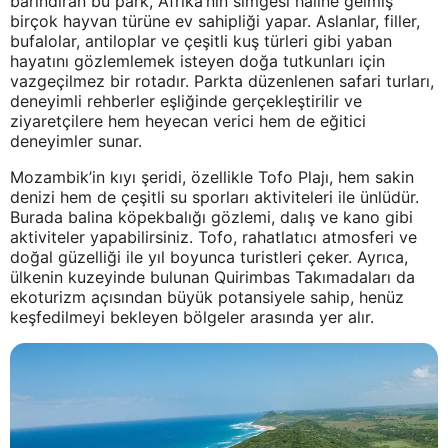
barındıran bu park, Afrika’nın simgesi haline gelmiş
birçok hayvan türüne ev sahipliği yapar. Aslanlar, filler,
bufalolar, antiloplar ve çeşitli kuş türleri gibi yaban
hayatını gözlemlemek isteyen doğa tutkunları için
vazgeçilmez bir rotadır. Parkta düzenlenen safari turları,
deneyimli rehberler eşliğinde gerçekleştirilir ve
ziyaretçilere hem heyecan verici hem de eğitici
deneyimler sunar.
Mozambik’in kıyı şeridi, özellikle Tofo Plajı, hem sakin
denizi hem de çeşitli su sporları aktiviteleri ile ünlüdür.
Burada balina köpekbalığı gözlemi, dalış ve kano gibi
aktiviteler yapabilirsiniz. Tofo, rahatlatıcı atmosferi ve
doğal güzelliği ile yıl boyunca turistleri çeker. Ayrıca,
ülkenin kuzeyinde bulunan Quirimbas Takımadaları da
ekoturizm açısından büyük potansiyele sahip, henüz
keşfedilmeyi bekleyen bölgeler arasında yer alır.