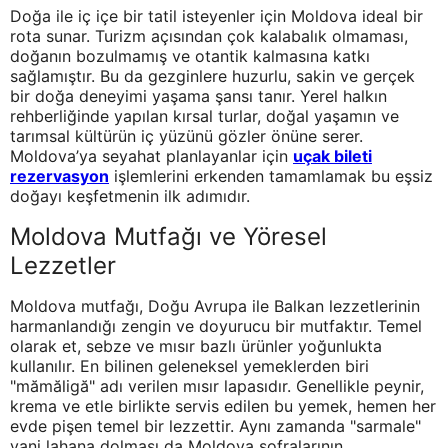
Doğa ile iç içe bir tatil isteyenler için Moldova ideal bir
rota sunar. Turizm açısından çok kalabalık olmaması,
doğanın bozulmamış ve otantik kalmasına katkı
sağlamıştır. Bu da gezginlere huzurlu, sakin ve gerçek
bir doğa deneyimi yaşama şansı tanır. Yerel halkın
rehberliğinde yapılan kırsal turlar, doğal yaşamın ve
tarımsal kültürün iç yüzünü gözler önüne serer.
Moldova’ya seyahat planlayanlar için
uçak bileti
rezervasyon
işlemlerini erkenden tamamlamak bu eşsiz
doğayı keşfetmenin ilk adımıdır.
Moldova Mutfağı ve Yöresel
Lezzetler
Moldova mutfağı, Doğu Avrupa ile Balkan lezzetlerinin
harmanlandığı zengin ve doyurucu bir mutfaktır. Temel
olarak et, sebze ve mısır bazlı ürünler yoğunlukta
kullanılır. En bilinen geleneksel yemeklerden biri
"mămăligă" adı verilen mısır lapasıdır. Genellikle peynir,
krema ve etle birlikte servis edilen bu yemek, hemen her
evde pişen temel bir lezzettir. Aynı zamanda "sarmale"
yani lahana dolması da Moldova sofralarının