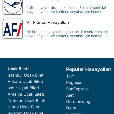
Lufthansa yurtdışı uçak biletleri Biletiniz.com'da!
Uygun fiyatlar ve konforlu seyahat için hemen
rezervasyon yapın, dünya genelindeki
destinasyonlara ulaşın.
Air France Havayolları
Air France havayolları uçak bileti Biletiniz.com'da!
Uygun fiyatlar ve konforlu seyahat için hemen
rezervasyon yapın, dünya genelindeki
destinasyonlara ulaşın.
Uçak Bileti
Popüler Havayolları
İstanbul Uçak Bileti
THY
Ankara Uçak Bileti
Pegasus
İzmir Uçak Bileti
SunExpress
Antalya Uçak Bileti
Ajet
Trabzon Uçak Bileti
Germanwings
Kıbrıs Uçak Bileti
Delta
Bodrum Uçak Bileti