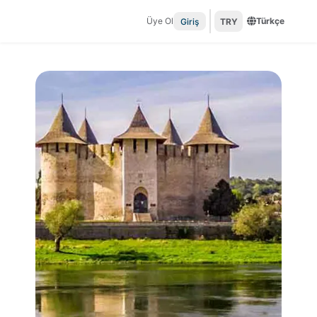
Üye Ol
Türkçe
Giriş
TRY