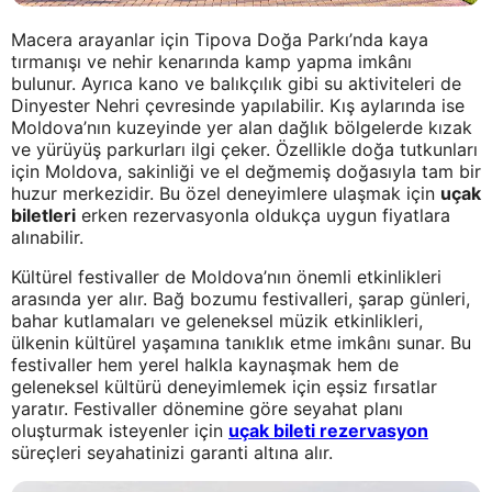
Macera arayanlar için Tipova Doğa Parkı’nda kaya
tırmanışı ve nehir kenarında kamp yapma imkânı
bulunur. Ayrıca kano ve balıkçılık gibi su aktiviteleri de
Dinyester Nehri çevresinde yapılabilir. Kış aylarında ise
Moldova’nın kuzeyinde yer alan dağlık bölgelerde kızak
ve yürüyüş parkurları ilgi çeker. Özellikle doğa tutkunları
için Moldova, sakinliği ve el değmemiş doğasıyla tam bir
huzur merkezidir. Bu özel deneyimlere ulaşmak için
uçak
biletleri
erken rezervasyonla oldukça uygun fiyatlara
alınabilir.
Kültürel festivaller de Moldova’nın önemli etkinlikleri
arasında yer alır. Bağ bozumu festivalleri, şarap günleri,
bahar kutlamaları ve geleneksel müzik etkinlikleri,
ülkenin kültürel yaşamına tanıklık etme imkânı sunar. Bu
festivaller hem yerel halkla kaynaşmak hem de
geleneksel kültürü deneyimlemek için eşsiz fırsatlar
yaratır. Festivaller dönemine göre seyahat planı
oluşturmak isteyenler için
uçak bileti rezervasyon
süreçleri seyahatinizi garanti altına alır.