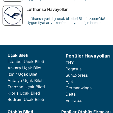
rezervasyon yapın, dünya genelindeki
destinasyonlara ulaşın.
Lufthansa Havayolları
Lufthansa yurtdışı uçak biletleri Biletiniz.com'da!
Uygun fiyatlar ve konforlu seyahat için hemen
rezervasyon yapın, dünya genelindeki
destinasyonlara ulaşın.
Uçak Bileti
Popüler Havayolları
İstanbul Uçak Bileti
THY
Ankara Uçak Bileti
Pegasus
İzmir Uçak Bileti
SunExpress
Antalya Uçak Bileti
Ajet
Trabzon Uçak Bileti
Germanwings
Kıbrıs Uçak Bileti
Delta
Bodrum Uçak Bileti
Emirates
Otobüs Bileti
Popüler Otobüs Firmaları