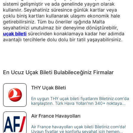
sistemi gelişmiştir ve ada genelinde yaygın olarak
kullanılır. Seyahatiniz süresince günlük kartlar veya
çoklu biniş kartları kullanarak ulaşımı ekonomik hale
getirebilirsiniz. Tüm bu öneriler ışığında Malta
seyahatinizi unutulmaz bir deneyime dönüştürebilir,
uçak bileti
sürecinden konaklamaya kadar her adımda
avantajlı tercihlerle dolu dolu bir tatil yaşayabilirsiniz.
En Ucuz Uçak Bileti Bulabileceğiniz Firmalar
THY Uçak Bileti
En uygun THY uçak bileti fiyatlarını Biletiniz.com'da
karşılaştırın. Türk Hava Yolları'nın 340+ noktaya
sunduğu seferleri sorgulayın, avantajlı fiyatlarla
güvenle rezerve edin!
Air France Havayolları
Air France havayolları uçak bileti Biletiniz.com'da!
Uygun fiyatlar ve konforlu seyahat için hemen