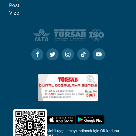
Post
Vize
Mobil uygulamayı indirmek için QR kodunu
tarayın