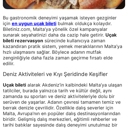
Bu gastronomik deneyimi yaşamak isteyen gezginler
için
en uygun uçak bileti
bulmak oldukça kolaydır.
Biletiniz.com, Malta’ya yönelik özel kampanyalar
sunarak seyahatinizi daha da cazip hale getirir.
Uçak
bileti rezervasyon
sürecinde kullanıcıya zaman
kazandıran pratik sistem, yemek meraklılarının Malta’ya
hızlı ulaşmasını sağlar. Böylece adanın mutfak
zenginliğiyle daha fazla zaman geçirme fırsatı elde
edilir.
Deniz Aktiviteleri ve Kıyı Şeridinde Keşifler
Uçak bileti
alarak Akdeniz’in kalbindeki Malta’ya ulaşan
tatilciler, burada yalnızca tarih ve kültür değil, aynı
zamanda su sporları ve deniz aktiviteleriyle dolu bir
serüven de yaşarlar. Adanın çevresi tamamen temiz ve
berrak denizle çevrilidir. Özellikle dalış severler için
Malta, Avrupa’nın en popüler dalış destinasyonlarından
biridir. Gelişmiş dalış merkezleri, eğitimli rehberler ve
tarihi batıklar sayesinde dalış deneyimi unutulmaz bir