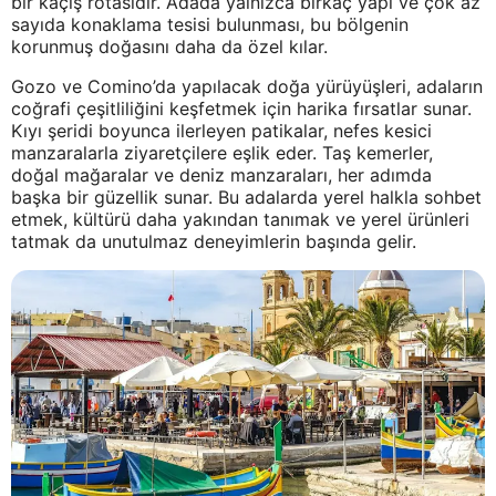
bir kaçış rotasıdır. Adada yalnızca birkaç yapı ve çok az
sayıda konaklama tesisi bulunması, bu bölgenin
korunmuş doğasını daha da özel kılar.
Gozo ve Comino’da yapılacak doğa yürüyüşleri, adaların
coğrafi çeşitliliğini keşfetmek için harika fırsatlar sunar.
Kıyı şeridi boyunca ilerleyen patikalar, nefes kesici
manzaralarla ziyaretçilere eşlik eder. Taş kemerler,
doğal mağaralar ve deniz manzaraları, her adımda
başka bir güzellik sunar. Bu adalarda yerel halkla sohbet
etmek, kültürü daha yakından tanımak ve yerel ürünleri
tatmak da unutulmaz deneyimlerin başında gelir.