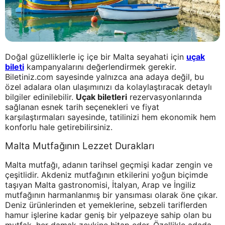
Doğal güzelliklerle iç içe bir Malta seyahati için
uçak
bileti
kampanyalarını değerlendirmek gerekir.
Biletiniz.com sayesinde yalnızca ana adaya değil, bu
özel adalara olan ulaşımınızı da kolaylaştıracak detaylı
bilgiler edinilebilir.
Uçak biletleri
rezervasyonlarında
sağlanan esnek tarih seçenekleri ve fiyat
karşılaştırmaları sayesinde, tatilinizi hem ekonomik hem
konforlu hale getirebilirsiniz.
Malta Mutfağının Lezzet Durakları
Malta mutfağı, adanın tarihsel geçmişi kadar zengin ve
çeşitlidir. Akdeniz mutfağının etkilerini yoğun biçimde
taşıyan Malta gastronomisi, İtalyan, Arap ve İngiliz
mutfağının harmanlanmış bir yansıması olarak öne çıkar.
Deniz ürünlerinden et yemeklerine, sebzeli tariflerden
hamur işlerine kadar geniş bir yelpazeye sahip olan bu
mutfak, her damak zevkine hitap eder. Özellikle adada