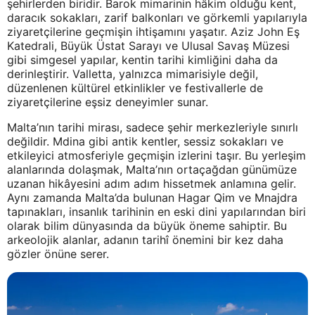
şehirlerden biridir. Barok mimarinin hâkim olduğu kent,
daracık sokakları, zarif balkonları ve görkemli yapılarıyla
ziyaretçilerine geçmişin ihtişamını yaşatır. Aziz John Eş
Katedrali, Büyük Üstat Sarayı ve Ulusal Savaş Müzesi
gibi simgesel yapılar, kentin tarihi kimliğini daha da
derinleştirir. Valletta, yalnızca mimarisiyle değil,
düzenlenen kültürel etkinlikler ve festivallerle de
ziyaretçilerine eşsiz deneyimler sunar.
Malta’nın tarihi mirası, sadece şehir merkezleriyle sınırlı
değildir. Mdina gibi antik kentler, sessiz sokakları ve
etkileyici atmosferiyle geçmişin izlerini taşır. Bu yerleşim
alanlarında dolaşmak, Malta’nın ortaçağdan günümüze
uzanan hikâyesini adım adım hissetmek anlamına gelir.
Aynı zamanda Malta’da bulunan Hagar Qim ve Mnajdra
tapınakları, insanlık tarihinin en eski dini yapılarından biri
olarak bilim dünyasında da büyük öneme sahiptir. Bu
arkeolojik alanlar, adanın tarihî önemini bir kez daha
gözler önüne serer.