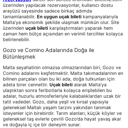
üzerinden yapılacak rezervasyonlar, kullanıcı dostu
arayüzü sayesinde sadece birkaç adımda
tamamlanabilir.
En uygun uçak bileti
kampanyalarıyla
Malta’ya ekonomik şekilde ulaşmak mümkün olur. Site
üzerinden
uçak bileti
karşılaştırmaları yaparak hem
zaman hem bütçe açısından en verimli tercihler kolayca
belirlenebilir.
Gozo ve Comino Adalarında Doğa ile
Bütünleşmek
Malta seyahatinin olmazsa olmazlarından biri, Gozo ve
Comino adalarını keşfetmektir. Malta takımadalarının en
bilinen parçaları olan bu iki ada, doğa tutkunları için
adeta birer cennettir.
Uçak bileti
alarak Malta’ya
ulaştıktan sonra feribotlarla kolayca erişilebilen bu
adalar, huzurlu atmosferleriyle kalabalıklardan uzak bir
tatil vadeder. Gozo, daha yeşil ve kırsal yapısıyla
geleneksel Maltalı yaşam tarzını yakından tanımak
isteyenler için birebirdir. Tarım alanları, küçük köyler ve
geleneksel taş evlerle çevrili Gozo’da hayat yavaş akar
ve doğayla iç içe bir deneyim sunar.