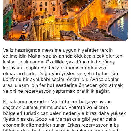
Valiz hazırlığında mevsime uygun kıyafetler tercih
edilmelidir. Malta, yaz aylarında oldukça sıcak olurken
kışları ise ılımandır. Özellikle yaz döneminde güneş
koruyucu, şapka ve deniz ekipmanları olmazsa
olmazlardandır. Doğa yürüyüşleri ve şehir turları için
konforlu bir ayakkabı seçimi önemlidir. Ayrıca adalar
arası ulaşım için feribot saatlerine önceden göz atmak
ve online rezervasyon yaptırmak pratiklik sağlar.
Konaklama açısından Malta’da her bütçeye uygun
seçenek bulmak mümkündür. Valletta ve Sliema
bölgeleri turistik cazibeleri nedeniyle biraz daha yüksek
fiyatlı olsa da, Gozo ve Marsaskala gibi yerler daha
ekonomik alternatifler sunar. Erken rezervasyonla bu
bölgelerdeki butik otel ve pansiyonlarda uygun fiyatlı