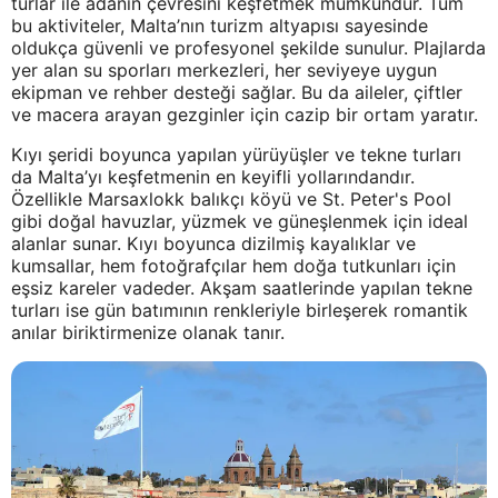
turlar ile adanın çevresini keşfetmek mümkündür. Tüm
bu aktiviteler, Malta’nın turizm altyapısı sayesinde
oldukça güvenli ve profesyonel şekilde sunulur. Plajlarda
yer alan su sporları merkezleri, her seviyeye uygun
ekipman ve rehber desteği sağlar. Bu da aileler, çiftler
ve macera arayan gezginler için cazip bir ortam yaratır.
Kıyı şeridi boyunca yapılan yürüyüşler ve tekne turları
da Malta’yı keşfetmenin en keyifli yollarındandır.
Özellikle Marsaxlokk balıkçı köyü ve St. Peter's Pool
gibi doğal havuzlar, yüzmek ve güneşlenmek için ideal
alanlar sunar. Kıyı boyunca dizilmiş kayalıklar ve
kumsallar, hem fotoğrafçılar hem doğa tutkunları için
eşsiz kareler vadeder. Akşam saatlerinde yapılan tekne
turları ise gün batımının renkleriyle birleşerek romantik
anılar biriktirmenize olanak tanır.