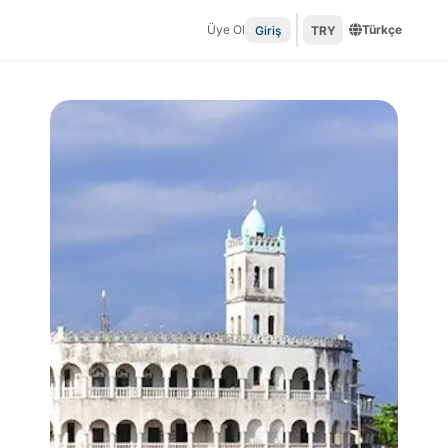
Üye Ol
Türkçe
Giriş
TRY