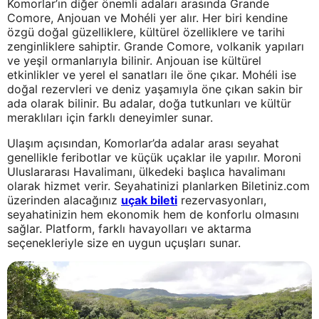
Komorlar’ın diğer önemli adaları arasında Grande
Comore, Anjouan ve Mohéli yer alır. Her biri kendine
özgü doğal güzelliklere, kültürel özelliklere ve tarihi
zenginliklere sahiptir. Grande Comore, volkanik yapıları
ve yeşil ormanlarıyla bilinir. Anjouan ise kültürel
etkinlikler ve yerel el sanatları ile öne çıkar. Mohéli ise
doğal rezervleri ve deniz yaşamıyla öne çıkan sakin bir
ada olarak bilinir. Bu adalar, doğa tutkunları ve kültür
meraklıları için farklı deneyimler sunar.
Ulaşım açısından, Komorlar’da adalar arası seyahat
genellikle feribotlar ve küçük uçaklar ile yapılır. Moroni
Uluslararası Havalimanı, ülkedeki başlıca havalimanı
olarak hizmet verir. Seyahatinizi planlarken Biletiniz.com
üzerinden alacağınız
uçak bileti
rezervasyonları,
seyahatinizin hem ekonomik hem de konforlu olmasını
sağlar. Platform, farklı havayolları ve aktarma
seçenekleriyle size en uygun uçuşları sunar.