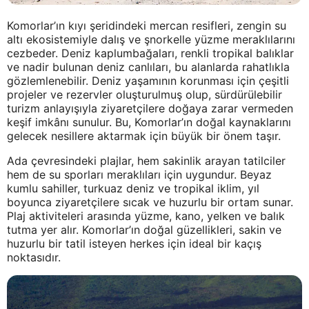
Komorlar’ın kıyı şeridindeki mercan resifleri, zengin su
altı ekosistemiyle dalış ve şnorkelle yüzme meraklılarını
cezbeder. Deniz kaplumbağaları, renkli tropikal balıklar
ve nadir bulunan deniz canlıları, bu alanlarda rahatlıkla
gözlemlenebilir. Deniz yaşamının korunması için çeşitli
projeler ve rezervler oluşturulmuş olup, sürdürülebilir
turizm anlayışıyla ziyaretçilere doğaya zarar vermeden
keşif imkânı sunulur. Bu, Komorlar’ın doğal kaynaklarını
gelecek nesillere aktarmak için büyük bir önem taşır.
Ada çevresindeki plajlar, hem sakinlik arayan tatilciler
hem de su sporları meraklıları için uygundur. Beyaz
kumlu sahiller, turkuaz deniz ve tropikal iklim, yıl
boyunca ziyaretçilere sıcak ve huzurlu bir ortam sunar.
Plaj aktiviteleri arasında yüzme, kano, yelken ve balık
tutma yer alır. Komorlar’ın doğal güzellikleri, sakin ve
huzurlu bir tatil isteyen herkes için ideal bir kaçış
noktasıdır.