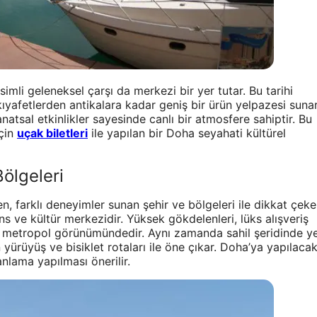
simli geleneksel çarşı da merkezi bir yer tutar. Bu tarihi
kıyafetlerden antikalara kadar geniş bir ürün yelpazesi sunar
natsal etkinlikler sayesinde canlı bir atmosfere sahiptir. Bu
için
uçak biletleri
ile yapılan bir Doha seyahati kültürel
Bölgeleri
farklı deneyimler sunan şehir ve bölgeleri ile dikkat çeke
ans ve kültür merkezidir. Yüksek gökdelenleri, lüks alışveriş
bir metropol görünümündedir. Aynı zamanda sahil şeridinde y
yürüyüş ve bisiklet rotaları ile öne çıkar. Doha’ya yapılaca
anlama yapılması önerilir.