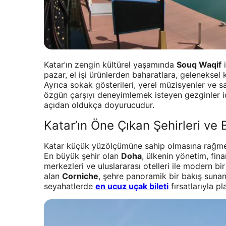
Katar’ın zengin kültürel yaşamında
Souq Waqif
i
pazar, el işi ürünlerden baharatlara, geleneksel 
Ayrıca sokak gösterileri, yerel müzisyenler ve sa
özgün çarşıyı deneyimlemek isteyen gezginler 
açıdan oldukça doyurucudur.
Katar’ın Öne Çıkan Şehirleri ve 
Katar küçük yüzölçümüne sahip olmasına rağmen, 
En büyük şehir olan
Doha
, ülkenin yönetim, fin
merkezleri ve uluslararası otelleri ile modern 
alan
Corniche
, şehre panoramik bir bakış sunan 
seyahatlerde
en ucuz uçak bileti
fırsatlarıyla pl