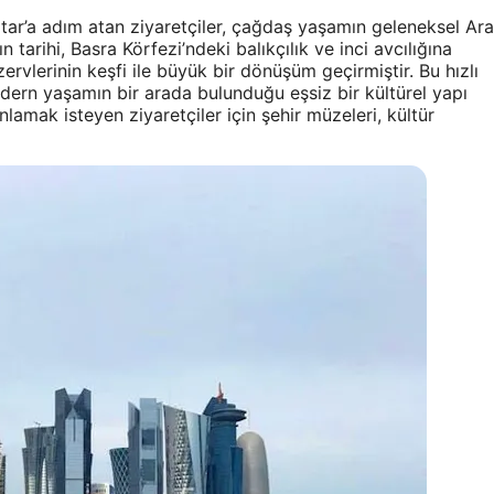
atar’a adım atan ziyaretçiler, çağdaş yaşamın geleneksel Ar
n tarihi, Basra Körfezi’ndeki balıkçılık ve inci avcılığına
rvlerinin keşfi ile büyük bir dönüşüm geçirmiştir. Bu hızlı
dern yaşamın bir arada bulunduğu eşsiz bir kültürel yapı
lamak isteyen ziyaretçiler için şehir müzeleri, kültür