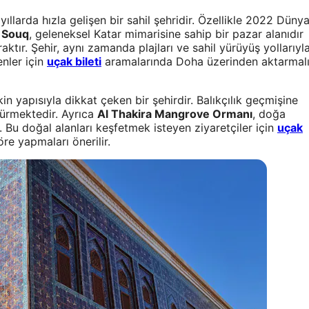
ıllarda hızla gelişen bir sahil şehridir. Özellikle 2022 Düny
 Souq
, geleneksel Katar mimarisine sahip bir pazar alanıdır
ktır. Şehir, aynı zamanda plajları ve sahil yürüyüş yollarıyl
enler için
uçak bileti
aramalarında Doha üzerinden aktarmal
in yapısıyla dikkat çeken bir şehirdir. Balıkçılık geçmişine
sürmektedir. Ayrıca
Al Thakira Mangrove Ormanı
, doğa
r. Bu doğal alanları keşfetmek isteyen ziyaretçiler için
uçak
re yapmaları önerilir.