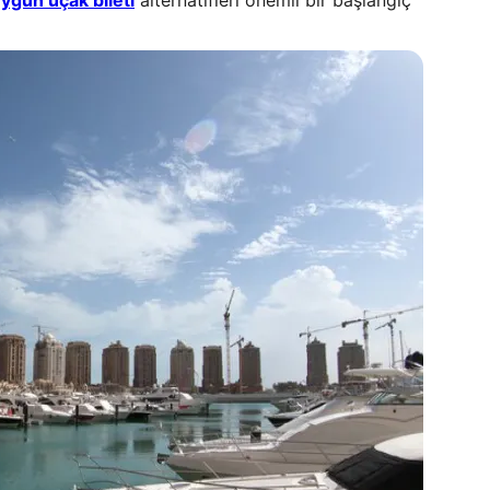
ygun uçak bileti
alternatifleri önemli bir başlangıç