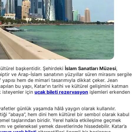
ltürel başkentidir. Şehirdeki
İslam Sanatları Müzesi
,
tir ve Arap-İslam sanatının yüzyıllar süren mirasını sergile
if yapısı hem de mimari tasarımıyla dikkat çeker. Jean
pılan bu yapı, Katar’ın tarihi ve kültürel gelişimini katman
 isteyenler için
uçak bileti rezervasyon
işlemleri erkenden
yafetler günlük yaşamda hâlâ yaygın olarak kullanılır.
ttiği “abaya”, hem dini hem kültürel bir sembol olarak kabul
temel taşlarından biridir. Yerel halkla etkileşime geçmek
ramı ve geleneksel yemek davetlerinde hissedebilir. Katar’a