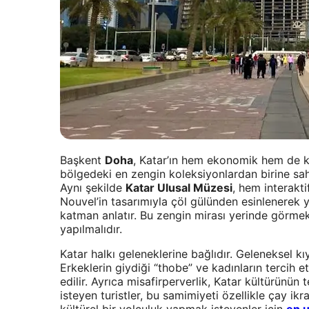
Başkent
Doha
, Katar’ın hem ekonomik hem de kü
bölgedeki en zengin koleksiyonlardan birine sahip
Aynı şekilde
Katar Ulusal Müzesi
, hem interakt
Nouvel’in tasarımıyla çöl gülünden esinlenerek ya
katman anlatır. Bu zengin mirası yerinde görmek
yapılmalıdır.
Katar halkı geleneklerine bağlıdır. Geleneksel kı
Erkeklerin giydiği “thobe” ve kadınların tercih e
edilir. Ayrıca misafirperverlik, Katar kültürünün 
isteyen turistler, bu samimiyeti özellikle çay ik