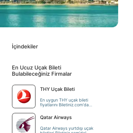
İçindekiler
En Ucuz Uçak Bileti
Bulabileceğiniz Firmalar
THY Uçak Bileti
En uygun THY uçak bileti
fiyatlarını Biletiniz.com'da
karşılaştırın. Türk Hava
Yolları'nın 340+ noktaya
Qatar Airways
sunduğu seferleri sorgulayın,
avantajlı fiyatlarla güvenle
Qatar Airways yurtdışı uçak
rezerve edin!
biletleri Biletiniz.com'da!