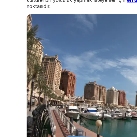
kültürel bir yolculuk yapmak isteyenler için
en u
noktasıdır.