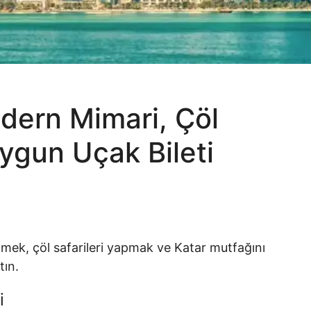
dern Mimari, Çöl
ygun Uçak Bileti
tmek, çöl safarileri yapmak ve Katar mutfağını
tın.
i