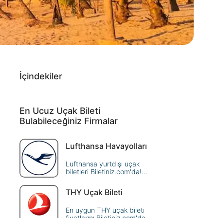
İçindekiler
En Ucuz Uçak Bileti
Bulabileceğiniz Firmalar
Lufthansa Havayolları
Lufthansa yurtdışı uçak
biletleri Biletiniz.com'da!
Uygun fiyatlar ve konforlu
seyahat için hemen
THY Uçak Bileti
rezervasyon yapın, dünya
genelindeki destinasyonlara
En uygun THY uçak bileti
ulaşın.
fiyatlarını Biletiniz.com'da