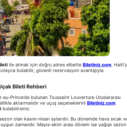
leti
ile atmak için doğru adres elbette
Biletiniz.com
. Haiti’
olayca bulabilir, güvenli rezervasyon avantajıyla
Uçak Bileti Rehberi
t-au-Prince’de bulunan Toussaint Louverture Uluslararası
nellikle aktarmalıdır ve uçuş seçeneklerini
Biletiniz.com
i
bulabilirsiniz.
u sezon olan kasım-nisan aylarıdır. Bu dönemde hava sıcak v
en uygun zamandır. Mayıs-ekim arası dönem ise yağışlı sezon