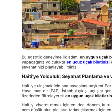
Bu egzotik deneyime ilk adımı
en uygun uçak bi
yapacağınız yolculukta
en ucuz uçak biletinizi
k
seyahatinizi planlayabilirsiniz.
Haiti’ye Yolculuk: Seyahat Planlama ve 
Haiti’ye ulaşmak için ana havaalanı başkent Por
Havalimanı’dır (PAP). İstanbul çıkışlı uçuşlar ge
üzerinden filtreleyerek
en uygun uçak biletlerin
Haiti’yi ziyaret etmek için en ideal dönem, kur
nem düşük olur, plajların tadını çıkarmak için 