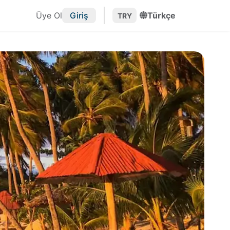
Üye Ol
Giriş
Türkçe
TRY