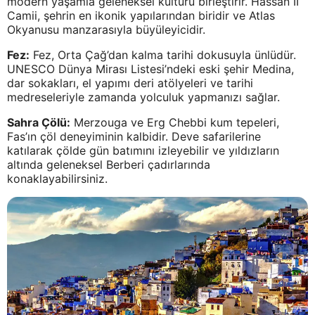
modern yaşamla geleneksel kültürü birleştirir. Hassan II
Camii, şehrin en ikonik yapılarından biridir ve Atlas
Okyanusu manzarasıyla büyüleyicidir.
Fez:
Fez, Orta Çağ’dan kalma tarihi dokusuyla ünlüdür.
UNESCO Dünya Mirası Listesi’ndeki eski şehir Medina,
dar sokakları, el yapımı deri atölyeleri ve tarihi
medreseleriyle zamanda yolculuk yapmanızı sağlar.
Sahra Çölü:
Merzouga ve Erg Chebbi kum tepeleri,
Fas’ın çöl deneyiminin kalbidir. Deve safarilerine
katılarak çölde gün batımını izleyebilir ve yıldızların
altında geleneksel Berberi çadırlarında
konaklayabilirsiniz.