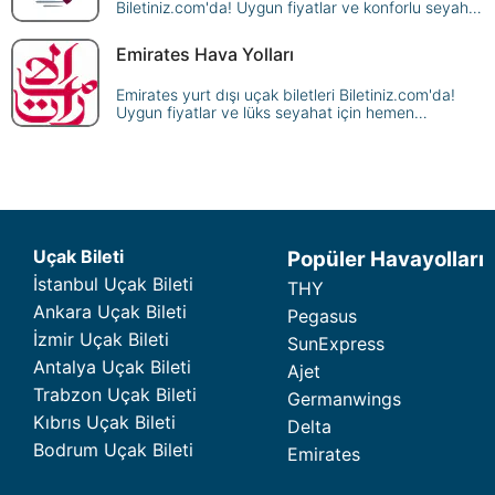
Biletiniz.com'da! Uygun fiyatlar ve konforlu seyahat
için hemen rezervasyon yapın, dünya genelindeki
destinasyonlara ulaşın.
Emirates Hava Yolları
Emirates yurt dışı uçak biletleri Biletiniz.com'da!
Uygun fiyatlar ve lüks seyahat için hemen
rezervasyon yapın, dünyanın dört bir yanına uçun.
Uçak Bileti
Popüler Havayolları
İstanbul Uçak Bileti
THY
Ankara Uçak Bileti
Pegasus
İzmir Uçak Bileti
SunExpress
Antalya Uçak Bileti
Ajet
Trabzon Uçak Bileti
Germanwings
Kıbrıs Uçak Bileti
Delta
Bodrum Uçak Bileti
Emirates