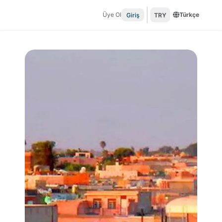
Üye Ol
Türkçe
Giriş
TRY