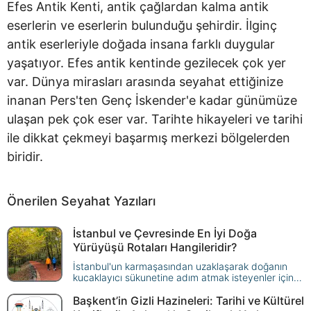
Efes Antik Kenti, antik çağlardan kalma antik
eserlerin ve eserlerin bulunduğu şehirdir. İlginç
antik eserleriyle doğada insana farklı duygular
yaşatıyor. Efes antik kentinde gezilecek çok yer
var. Dünya mirasları arasında seyahat ettiğinize
inanan Pers'ten Genç İskender'e kadar günümüze
ulaşan pek çok eser var. Tarihte hikayeleri ve tarihi
ile dikkat çekmeyi başarmış merkezi bölgelerden
biridir.
Önerilen Seyahat Yazıları
İstanbul ve Çevresinde En İyi Doğa
Yürüyüşü Rotaları Hangileridir?
İstanbul'un karmaşasından uzaklaşarak doğanın
kucaklayıcı sükunetine adım atmak isteyenler için
birbirinden özel rotaları keşfetmeye hazır mısınız?
İstanbul ve çevresindeki gezilecek yerler o kadar
Başkent’in Gizli Hazineleri: Tarihi ve Kültürel
çeşitli ki, hem tarihi zenginlikleri hem de doğal