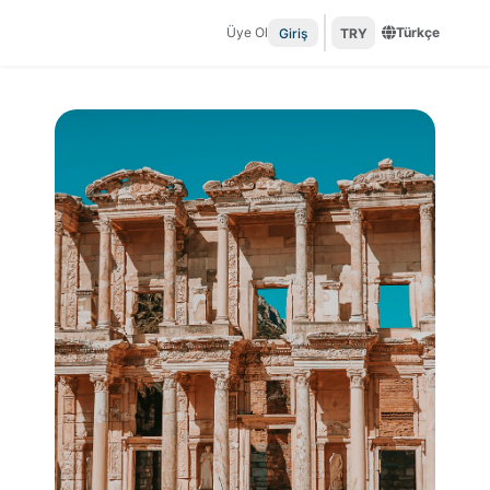
Üye Ol
Türkçe
Giriş
TRY