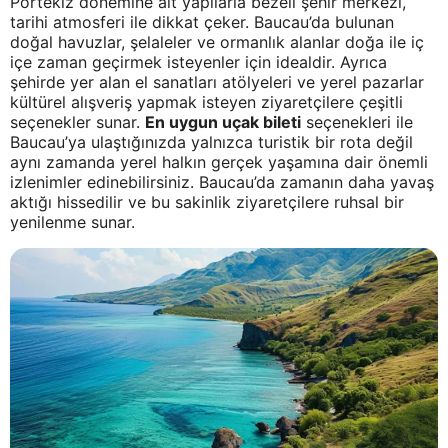
Portekiz dönemine ait yapılarla bezeli şehir merkezi,
tarihi atmosferi ile dikkat çeker. Baucau’da bulunan
doğal havuzlar, şelaleler ve ormanlık alanlar doğa ile iç
içe zaman geçirmek isteyenler için idealdir. Ayrıca
şehirde yer alan el sanatları atölyeleri ve yerel pazarlar
kültürel alışveriş yapmak isteyen ziyaretçilere çeşitli
seçenekler sunar.
En uygun uçak bileti
seçenekleri ile
Baucau’ya ulaştığınızda yalnızca turistik bir rota değil
aynı zamanda yerel halkın gerçek yaşamına dair önemli
izlenimler edinebilirsiniz. Baucau’da zamanın daha yavaş
aktığı hissedilir ve bu sakinlik ziyaretçilere ruhsal bir
yenilenme sunar.