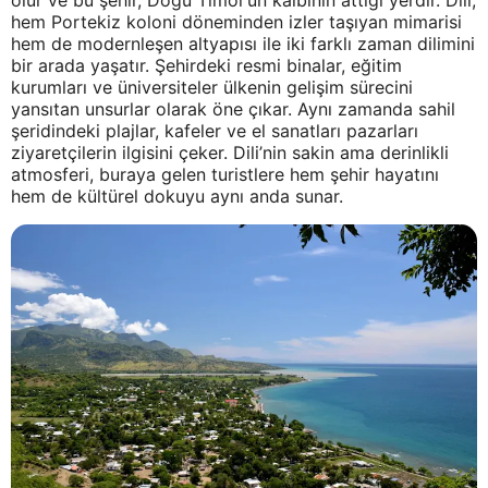
olur ve bu şehir, Doğu Timor’un kalbinin attığı yerdir. Dili,
hem Portekiz koloni döneminden izler taşıyan mimarisi
hem de modernleşen altyapısı ile iki farklı zaman dilimini
bir arada yaşatır. Şehirdeki resmi binalar, eğitim
kurumları ve üniversiteler ülkenin gelişim sürecini
yansıtan unsurlar olarak öne çıkar. Aynı zamanda sahil
şeridindeki plajlar, kafeler ve el sanatları pazarları
ziyaretçilerin ilgisini çeker. Dili’nin sakin ama derinlikli
atmosferi, buraya gelen turistlere hem şehir hayatını
hem de kültürel dokuyu aynı anda sunar.