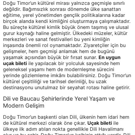
Doğu Timor’un kültürel mirası yalnızca geçmişle sınırlı
değildir. Bağımsızlık sonrası dönemde ülke sanattan
eğitime, yerel yönetimden gençlik politikalarına kadar
birçok alanda kendi kimliğini oluşturmaya çalışmaktadır.
Bu süreçte kültürel kimlik büyük önem taşımış ve ulusal
gurur kaynağı haline gelmiştir. Ülkedeki müzeler, kültür
merkezleri ve sanat festivalleri bu yeni kimliğin
inşasında önemli rol oynamaktadır. Ziyaretçiler için bu
gelişmeler, hem geçmişi anlamak hem de bugünü
yaşamak açısından büyük bir fırsat sunar.
En uygun
uçak bileti
ile yapılacak bir yolculuk sayesinde hem
geleneksel yaşamı hem de modernleşme sürecini
yerinde gözlemleme imkânı bulabilirsiniz. Doğu Timor’un
kültürel çeşitliliği ve tarihsel derinliği, bu uzak
destinasyonu unutulmaz bir seyahat rotası haline getirir.
Dili ve Baucau Şehirlerinde Yerel Yaşam ve
Modern Gelişim
Doğu Timor’un başkenti olan Dili, ülkenin hem idari hem
de kültürel merkezi olarak öne çıkar.
Uçak bileti
ile
ülkeye ilk adım atılan nokta genellikle Dili Havalimanı