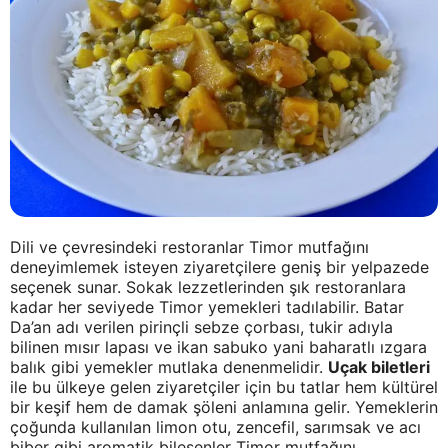
Dili ve çevresindeki restoranlar Timor mutfağını
deneyimlemek isteyen ziyaretçilere geniş bir yelpazede
seçenek sunar. Sokak lezzetlerinden şık restoranlara
kadar her seviyede Timor yemekleri tadılabilir. Batar
Da’an adı verilen pirinçli sebze çorbası, tukir adıyla
bilinen mısır lapası ve ikan sabuko yani baharatlı ızgara
balık gibi yemekler mutlaka denenmelidir.
Uçak biletleri
ile bu ülkeye gelen ziyaretçiler için bu tatlar hem kültürel
bir keşif hem de damak şöleni anlamına gelir. Yemeklerin
çoğunda kullanılan limon otu, zencefil, sarımsak ve acı
biber gibi aromatik bileşenler Timor mutfağını