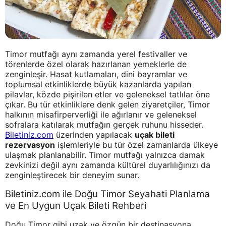
Timor mutfağı aynı zamanda yerel festivaller ve
törenlerde özel olarak hazırlanan yemeklerle de
zenginleşir. Hasat kutlamaları, dini bayramlar ve
toplumsal etkinliklerde büyük kazanlarda yapılan
pilavlar, közde pişirilen etler ve geleneksel tatlılar öne
çıkar. Bu tür etkinliklere denk gelen ziyaretçiler, Timor
halkının misafirperverliği ile ağırlanır ve geleneksel
sofralara katılarak mutfağın gerçek ruhunu hisseder.
Biletiniz.com
üzerinden yapılacak
uçak bileti
rezervasyon
işlemleriyle bu tür özel zamanlarda ülkeye
ulaşmak planlanabilir. Timor mutfağı yalnızca damak
zevkinizi değil aynı zamanda kültürel duyarlılığınızı da
zenginleştirecek bir deneyim sunar.
Biletiniz.com ile Doğu Timor Seyahati Planlama
ve En Uygun Uçak Bileti Rehberi
Doğu Timor gibi uzak ve özgün bir destinasyona