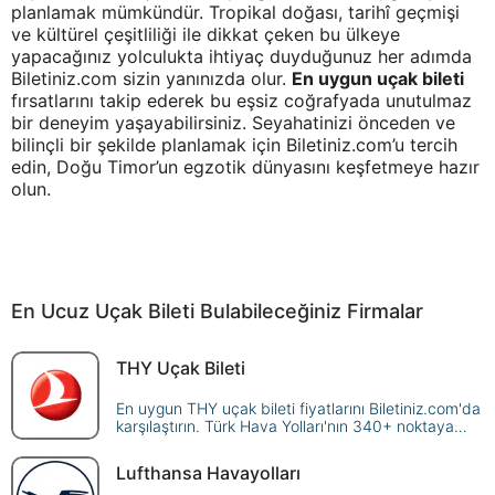
planlamak mümkündür. Tropikal doğası, tarihî geçmişi
ve kültürel çeşitliliği ile dikkat çeken bu ülkeye
yapacağınız yolculukta ihtiyaç duyduğunuz her adımda
Biletiniz.com sizin yanınızda olur.
En uygun uçak bileti
fırsatlarını takip ederek bu eşsiz coğrafyada unutulmaz
bir deneyim yaşayabilirsiniz. Seyahatinizi önceden ve
bilinçli bir şekilde planlamak için Biletiniz.com’u tercih
edin, Doğu Timor’un egzotik dünyasını keşfetmeye hazır
olun.
En Ucuz Uçak Bileti Bulabileceğiniz Firmalar
THY Uçak Bileti
En uygun THY uçak bileti fiyatlarını Biletiniz.com'da
karşılaştırın. Türk Hava Yolları'nın 340+ noktaya
sunduğu seferleri sorgulayın, avantajlı fiyatlarla
güvenle rezerve edin!
Lufthansa Havayolları