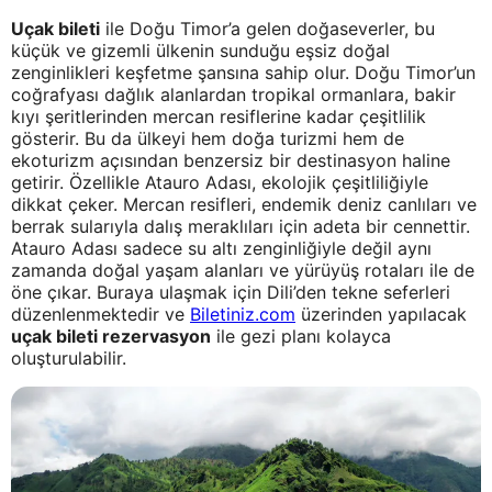
Uçak bileti
ile Doğu Timor’a gelen doğaseverler, bu
küçük ve gizemli ülkenin sunduğu eşsiz doğal
zenginlikleri keşfetme şansına sahip olur. Doğu Timor’un
coğrafyası dağlık alanlardan tropikal ormanlara, bakir
kıyı şeritlerinden mercan resiflerine kadar çeşitlilik
gösterir. Bu da ülkeyi hem doğa turizmi hem de
ekoturizm açısından benzersiz bir destinasyon haline
getirir. Özellikle Atauro Adası, ekolojik çeşitliliğiyle
dikkat çeker. Mercan resifleri, endemik deniz canlıları ve
berrak sularıyla dalış meraklıları için adeta bir cennettir.
Atauro Adası sadece su altı zenginliğiyle değil aynı
zamanda doğal yaşam alanları ve yürüyüş rotaları ile de
öne çıkar. Buraya ulaşmak için Dili’den tekne seferleri
düzenlenmektedir ve
Biletiniz.com
üzerinden yapılacak
uçak bileti rezervasyon
ile gezi planı kolayca
oluşturulabilir.