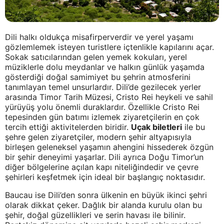
Dili halkı oldukça misafirperverdir ve yerel yaşamı
gözlemlemek isteyen turistlere içtenlikle kapılarını açar.
Sokak satıcılarından gelen yemek kokuları, yerel
müziklerle dolu meydanlar ve halkın günlük yaşamda
gösterdiği doğal samimiyet bu şehrin atmosferini
tanımlayan temel unsurlardır. Dili’de gezilecek yerler
arasında Timor Tarih Müzesi, Cristo Rei heykeli ve sahil
yürüyüş yolu önemli duraklardır. Özellikle Cristo Rei
tepesinden gün batımı izlemek ziyaretçilerin en çok
tercih ettiği aktivitelerden biridir.
Uçak biletleri
ile bu
şehre gelen ziyaretçiler, modern şehir altyapısıyla
birleşen geleneksel yaşamın ahengini hissederek özgün
bir şehir deneyimi yaşarlar. Dili ayrıca Doğu Timor’un
diğer bölgelerine açılan kapı niteliğindedir ve çevre
şehirleri keşfetmek için ideal bir başlangıç noktasıdır.
Baucau ise Dili’den sonra ülkenin en büyük ikinci şehri
olarak dikkat çeker. Dağlık bir alanda kurulu olan bu
şehir, doğal güzellikleri ve serin havası ile bilinir.