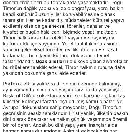
dönemlerden beri bu topraklarda yaşamaktadır. Doğu
Timor’un dağlık yapısı ve izole coğrafyası, yerel halkın
kendi kültürünü uzun yıllar koruyabilmesine olanak
tanımıştır. Her ne kadar dış müdahaleler kültürel yapıyı
etkilemiş olsa da geleneksel törenler, danslar ve
kıyafetler bugün hâlâ canlı biçimde yaşatılmaktadır.
Timor halkı arasında kolektif yaşam ve dayanışma
kültürü oldukça yaygındır. Yerel topluluklar arasında
yapılan geleneksel törenler, evlilik ritüelleri ve hasat
kutlamaları bu ülkenin kültürel dokusunun temel
taşlarındandır.
Uçak biletleri
ile ülkeye gelen ziyaretçiler,
bu ritüellere tanıklık ederek Timor halkının ruhuna daha
yakından dokunma şansı elde ederler.
Portekiz etkisi yalnızca dil ve din üzerinde kalmamış,
aynı zamanda mimari ve yaşam tarzına da yansımıştır.
Başkent Dili’de sokaklarda yürürken karşınıza çıkan taş
kiliseler, kolonyal tarzda inşa edilmiş kamu binaları ve
Avrupai dokunuşlara sahip meydanlar, Doğu Timor’un
geçmişinin sessiz tanıklarıdır. Hristiyanlık, ülkenin baskın
dini olarak öne çıkar ve halkın günlük yaşamında önemli
bir rol oynar. Ancak bu dini yapı, yerel inançlarla da
harmanlanmış durumdadır. Animist geleneklerin bazı