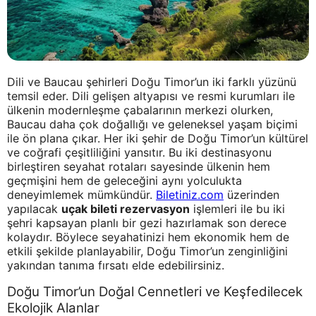
Dili ve Baucau şehirleri Doğu Timor’un iki farklı yüzünü
temsil eder. Dili gelişen altyapısı ve resmi kurumları ile
ülkenin modernleşme çabalarının merkezi olurken,
Baucau daha çok doğallığı ve geleneksel yaşam biçimi
ile ön plana çıkar. Her iki şehir de Doğu Timor’un kültürel
ve coğrafi çeşitliliğini yansıtır. Bu iki destinasyonu
birleştiren seyahat rotaları sayesinde ülkenin hem
geçmişini hem de geleceğini aynı yolculukta
deneyimlemek mümkündür.
Biletiniz.com
üzerinden
yapılacak
uçak bileti rezervasyon
işlemleri ile bu iki
şehri kapsayan planlı bir gezi hazırlamak son derece
kolaydır. Böylece seyahatinizi hem ekonomik hem de
etkili şekilde planlayabilir, Doğu Timor’un zenginliğini
yakından tanıma fırsatı elde edebilirsiniz.
Doğu Timor’un Doğal Cennetleri ve Keşfedilecek
Ekolojik Alanlar