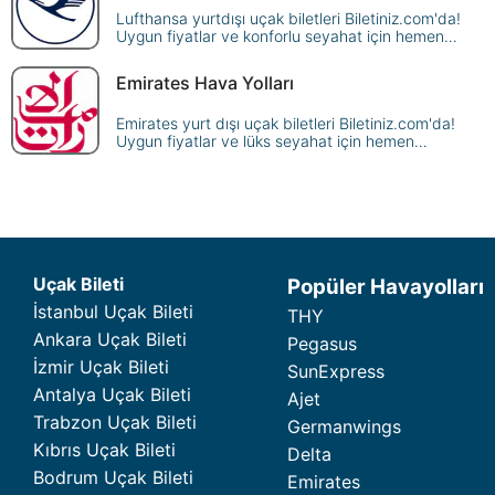
Lufthansa yurtdışı uçak biletleri Biletiniz.com'da!
Uygun fiyatlar ve konforlu seyahat için hemen
rezervasyon yapın, dünya genelindeki
destinasyonlara ulaşın.
Emirates Hava Yolları
Emirates yurt dışı uçak biletleri Biletiniz.com'da!
Uygun fiyatlar ve lüks seyahat için hemen
rezervasyon yapın, dünyanın dört bir yanına uçun.
Uçak Bileti
Popüler Havayolları
İstanbul Uçak Bileti
THY
Ankara Uçak Bileti
Pegasus
İzmir Uçak Bileti
SunExpress
Antalya Uçak Bileti
Ajet
Trabzon Uçak Bileti
Germanwings
Kıbrıs Uçak Bileti
Delta
Bodrum Uçak Bileti
Emirates