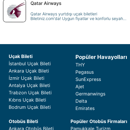
destinasyonlara ulaşın.
Qatar Airways
Qatar Airways yurtdışı uçak biletleri
Biletiniz.com'da! Uygun fiyatlar ve konforlu seyahat
için hemen rezervasyon yapın, dünya genelindeki
destinasyonlara ulaşın.
Uçak Bileti
Popüler Havayolları
İstanbul Uçak Bileti
THY
Ankara Uçak Bileti
Pegasus
İzmir Uçak Bileti
SunExpress
Antalya Uçak Bileti
Ajet
Trabzon Uçak Bileti
Germanwings
Kıbrıs Uçak Bileti
Delta
Bodrum Uçak Bileti
Emirates
Otobüs Bileti
Popüler Otobüs Firmaları
Ankara Otobüs Bileti
Pamukkale Turizm