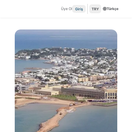
Üye Ol
Türkçe
Giriş
TRY