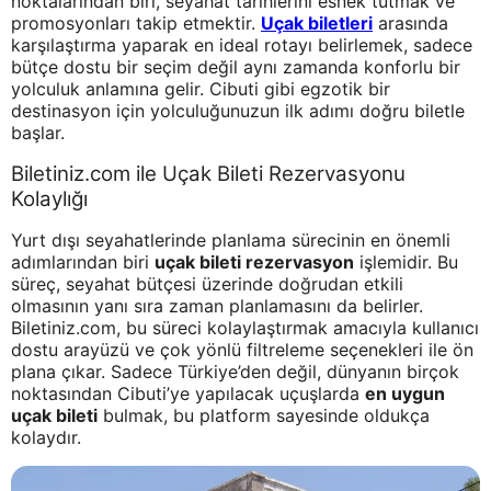
noktalarından biri, seyahat tarihlerini esnek tutmak ve
promosyonları takip etmektir.
Uçak biletleri
arasında
karşılaştırma yaparak en ideal rotayı belirlemek, sadece
bütçe dostu bir seçim değil aynı zamanda konforlu bir
yolculuk anlamına gelir. Cibuti gibi egzotik bir
destinasyon için yolculuğunuzun ilk adımı doğru biletle
başlar.
Biletiniz.com ile Uçak Bileti Rezervasyonu
Kolaylığı
Yurt dışı seyahatlerinde planlama sürecinin en önemli
adımlarından biri
uçak bileti rezervasyon
işlemidir. Bu
süreç, seyahat bütçesi üzerinde doğrudan etkili
olmasının yanı sıra zaman planlamasını da belirler.
Biletiniz.com, bu süreci kolaylaştırmak amacıyla kullanıcı
dostu arayüzü ve çok yönlü filtreleme seçenekleri ile ön
plana çıkar. Sadece Türkiye’den değil, dünyanın birçok
noktasından Cibuti’ye yapılacak uçuşlarda
en uygun
uçak bileti
bulmak, bu platform sayesinde oldukça
kolaydır.