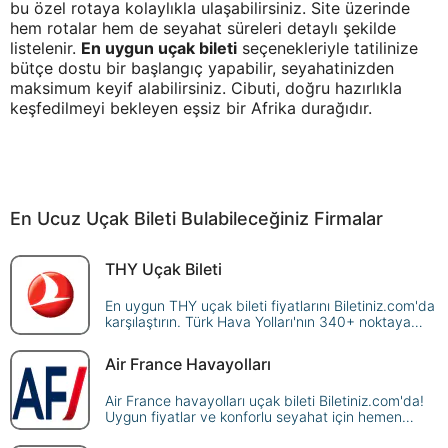
bu özel rotaya kolaylıkla ulaşabilirsiniz. Site üzerinde
hem rotalar hem de seyahat süreleri detaylı şekilde
listelenir.
En uygun uçak bileti
seçenekleriyle tatilinize
bütçe dostu bir başlangıç yapabilir, seyahatinizden
maksimum keyif alabilirsiniz. Cibuti, doğru hazırlıkla
keşfedilmeyi bekleyen eşsiz bir Afrika durağıdır.
En Ucuz Uçak Bileti Bulabileceğiniz Firmalar
THY Uçak Bileti
En uygun THY uçak bileti fiyatlarını Biletiniz.com'da
karşılaştırın. Türk Hava Yolları'nın 340+ noktaya
sunduğu seferleri sorgulayın, avantajlı fiyatlarla
güvenle rezerve edin!
Air France Havayolları
Air France havayolları uçak bileti Biletiniz.com'da!
Uygun fiyatlar ve konforlu seyahat için hemen
rezervasyon yapın, dünya genelindeki