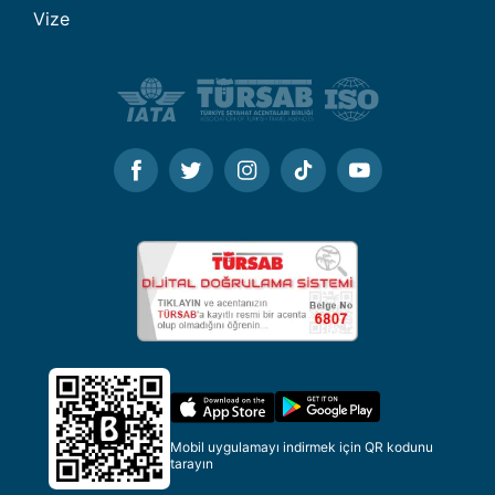
Vize
Mobil uygulamayı indirmek için QR kodunu
tarayın