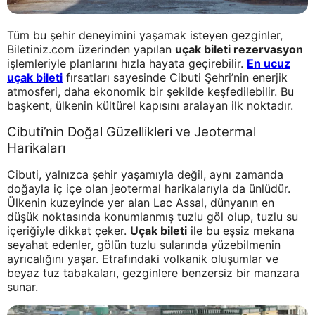
Tüm bu şehir deneyimini yaşamak isteyen gezginler,
Biletiniz.com üzerinden yapılan
uçak bileti rezervasyon
işlemleriyle planlarını hızla hayata geçirebilir.
En ucuz
uçak bileti
fırsatları sayesinde Cibuti Şehri’nin enerjik
atmosferi, daha ekonomik bir şekilde keşfedilebilir. Bu
başkent, ülkenin kültürel kapısını aralayan ilk noktadır.
Cibuti’nin Doğal Güzellikleri ve Jeotermal
Harikaları
Cibuti, yalnızca şehir yaşamıyla değil, aynı zamanda
doğayla iç içe olan jeotermal harikalarıyla da ünlüdür.
Ülkenin kuzeyinde yer alan Lac Assal, dünyanın en
düşük noktasında konumlanmış tuzlu göl olup, tuzlu su
içeriğiyle dikkat çeker.
Uçak bileti
ile bu eşsiz mekana
seyahat edenler, gölün tuzlu sularında yüzebilmenin
ayrıcalığını yaşar. Etrafındaki volkanik oluşumlar ve
beyaz tuz tabakaları, gezginlere benzersiz bir manzara
sunar.