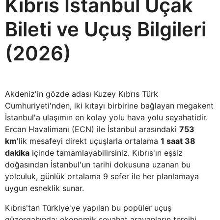
Kıbrıs İstanbul Uçak
Bileti ve Uçuş Bilgileri
(2026)
Akdeniz'in gözde adası Kuzey Kıbrıs Türk
Cumhuriyeti'nden, iki kıtayı birbirine bağlayan megakent
İstanbul'a ulaşımın en kolay yolu hava yolu seyahatidir.
Ercan Havalimanı (ECN) ile İstanbul arasındaki
753
km
'lik mesafeyi direkt uçuşlarla ortalama
1 saat 38
dakika
içinde tamamlayabilirsiniz. Kıbrıs'ın eşsiz
doğasından İstanbul'un tarihi dokusuna uzanan bu
yolculuk, günlük ortalama 9 sefer ile her planlamaya
uygun esneklik sunar.
Kıbrıs'tan Türkiye'ye yapılan bu popüler uçuş
güzergahında; ekonomik seyahat arayanların tercihi