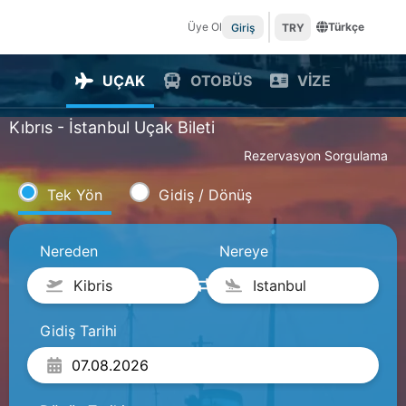
Üye Ol
Türkçe
Giriş
TRY
UÇAK
OTOBÜS
VİZE
Kıbrıs - İstanbul Uçak Bileti
Rezervasyon Sorgulama
Tek Yön
Gidiş / Dönüş
Nereden
Nereye
Kibris
Istanbul
Gidiş Tarihi