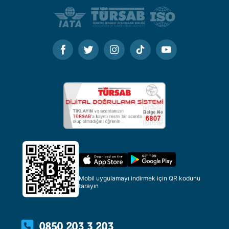
Mobil uygulamayı indirmek için QR kodunu
tarayın