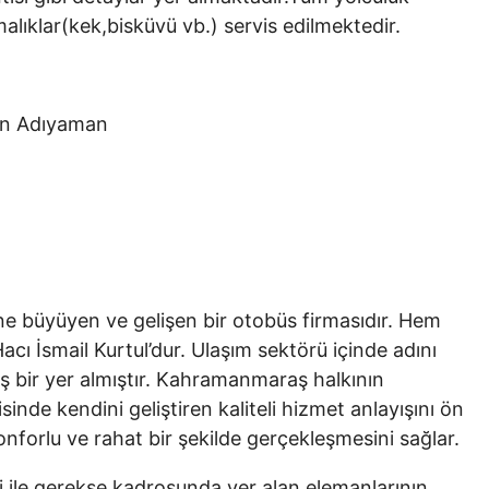
alıklar(kek,bisküvü vb.) servis edilmektedir.
man Adıyaman
ne büyüyen ve gelişen bir otobüs firmasıdır. Hem
ı İsmail Kurtul’dur. Ulaşım sektörü içinde adını
 bir yer almıştır. Kahramanmaraş halkının
isinde kendini geliştiren kaliteli hizmet anlayışını ön
onforlu ve rahat bir şekilde gerçekleşmesini sağlar.
 ile gerekse kadrosunda yer alan elemanlarının