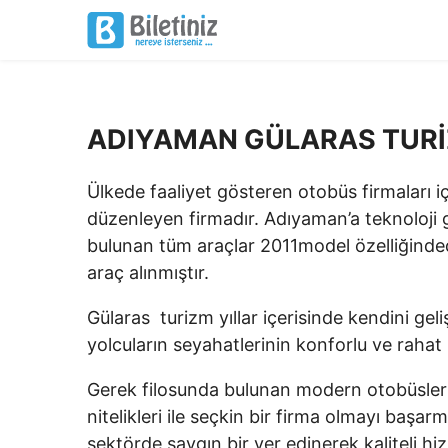
ADIYAMAN GÜLARAS TUR
Ülkede faaliyet gösteren otobüs firmaları i
düzenleyen firmadır. Adıyaman’a teknoloji g
bulunan tüm araçlar 2011model özelliğindedi
araç alınmıştır.
Gülaras turizm yıllar içerisinde kendini geli
yolcuların seyahatlerinin konforlu ve rahat 
Gerek filosunda bulunan modern otobüsleri
nitelikleri ile seçkin bir firma olmayı baş
sektörde saygın bir yer edinerek kaliteli