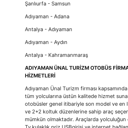
Şanlıurfa - Samsun
Adıyaman - Adana
Antalya - Adıyaman
Adıyaman - Aydın
Antalya - Kahramanmaraş
ADIYAMAN ÜNAL TURİZM OTOBÜS FİRMA
HİZMETLERİ
Adıyaman Ünal Turizm firması kapsamında 20
tüm yolcularına üstün kalitede hizmet sunan
otobüsler genel itibariyle son model ve en l
ve 2+2 koltuk düzenlerine sahip araç seçene
mümkün olmaktadır. Araçlarda yolculuğun en
Tv,kulaklık,priz,USBgirişi ve internet bağla