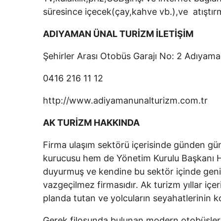
süresince içecek(çay,kahve vb.),ve atıştırm
ADIYAMAN ÜNAL TURİZM İLETİŞİM
Şehirler Arası Otobüs Garajı No: 2 Adıya
0416 216 11 12
http://www.adiyamanunalturizm.com.tr
AK TURİZM HAKKINDA
Firma ulaşım sektörü içerisinde günden gü
kurucusu hem de Yönetim Kurulu Başkanı Hac
duyurmuş ve kendine bu sektör içinde geniş
vazgeçilmez firmasıdır. Ak turizm yıllar içer
planda tutan ve yolcuların seyahatlerinin k
Gerek filosunda bulunan modern otobüsleri