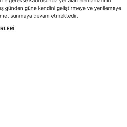
 ile gerekse kadrosunda yer alan elemanlarının
armış günden güne kendini geliştirmeye ve yenilemeye
 hizmet sunmaya devam etmektedir.
RLERİ