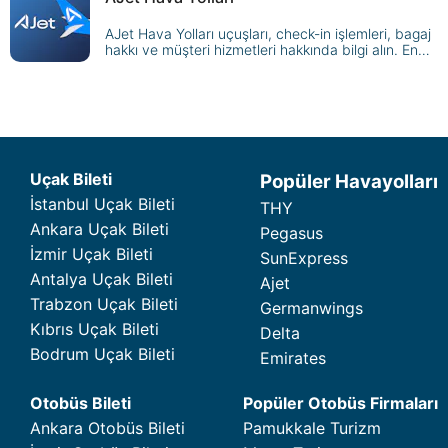
AJet Hava Yolları uçuşları, check-in işlemleri, bagaj
hakkı ve müşteri hizmetleri hakkında bilgi alın. En
uygun AJet biletlerini hemen satın alın!
Uçak Bileti
Popüler Havayolları
İstanbul Uçak Bileti
THY
Ankara Uçak Bileti
Pegasus
İzmir Uçak Bileti
SunExpress
Antalya Uçak Bileti
Ajet
Trabzon Uçak Bileti
Germanwings
Kıbrıs Uçak Bileti
Delta
Bodrum Uçak Bileti
Emirates
Otobüs Bileti
Popüler Otobüs Firmaları
Ankara Otobüs Bileti
Pamukkale Turizm