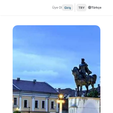
Üye Ol
Türkçe
Giriş
TRY