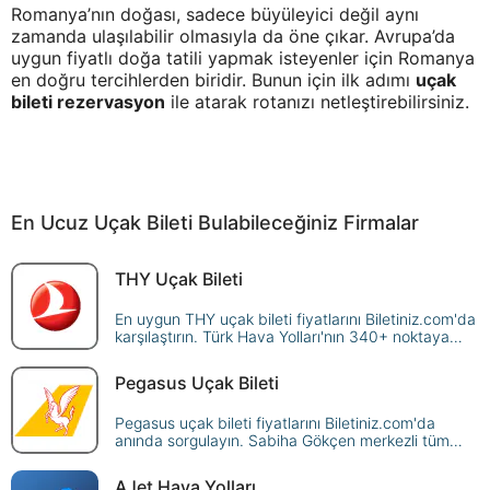
Romanya’nın doğası, sadece büyüleyici değil aynı
zamanda ulaşılabilir olmasıyla da öne çıkar. Avrupa’da
uygun fiyatlı doğa tatili yapmak isteyenler için Romanya
en doğru tercihlerden biridir. Bunun için ilk adımı
uçak
bileti rezervasyon
ile atarak rotanızı netleştirebilirsiniz.
En Ucuz Uçak Bileti Bulabileceğiniz Firmalar
THY Uçak Bileti
En uygun THY uçak bileti fiyatlarını Biletiniz.com'da
karşılaştırın. Türk Hava Yolları'nın 340+ noktaya
sunduğu seferleri sorgulayın, avantajlı fiyatlarla
güvenle rezerve edin!
Pegasus Uçak Bileti
Pegasus uçak bileti fiyatlarını Biletiniz.com'da
anında sorgulayın. Sabiha Gökçen merkezli tüm
yurt içi ve yurt dışı Pegasus seferlerini karşılaştırın,
en ucuz biletinizi güvenle ayırtın!
AJet Hava Yolları