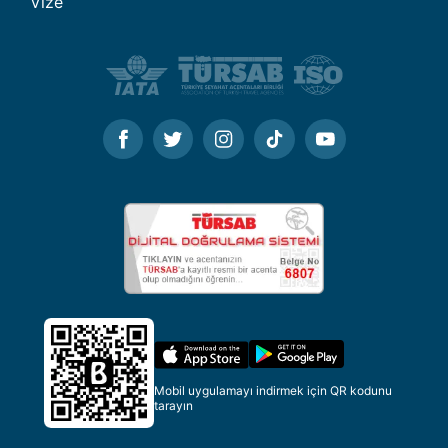
Vize
Mobil uygulamayı indirmek için QR kodunu
tarayın