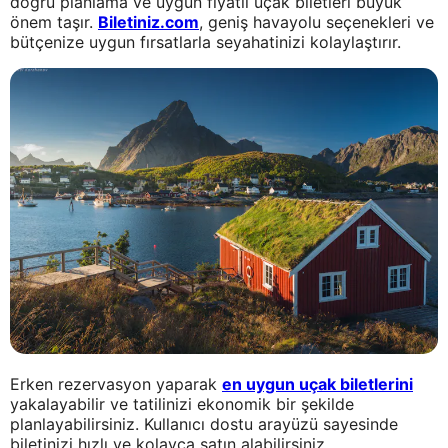
doğru planlama ve uygun fiyatlı uçak biletleri büyük
önem taşır.
Biletiniz.com
, geniş havayolu seçenekleri ve
bütçenize uygun fırsatlarla seyahatinizi kolaylaştırır.
Erken rezervasyon yaparak
en uygun uçak biletlerini
yakalayabilir ve tatilinizi ekonomik bir şekilde
planlayabilirsiniz. Kullanıcı dostu arayüzü sayesinde
biletinizi hızlı ve kolayca satın alabilirsiniz.