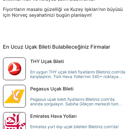
Fiyortların masalsı güzelliği ve Kuzey Işıkları’nın büyüsü
için Norveç seyahatinizi bugün planlayın!
En Ucuz Uçak Bileti Bulabileceğiniz Firmalar
THY Uçak Bileti
En uygun THY uçak bileti fiyatlarını Biletiniz.com'da
karşılaştırın. Türk Hava Yolları'nın 340+ noktaya
sunduğu seferleri sorgulayın, avantajlı fiyatlarla
güvenle rezerve edin!
Pegasus Uçak Bileti
Pegasus uçak bileti fiyatlarını Biletiniz.com'da
anında sorgulayın. Sabiha Gökçen merkezli tüm
yurt içi ve yurt dışı Pegasus seferlerini karşılaştırın,
en ucuz biletinizi güvenle ayırtın!
Emirates Hava Yolları
Emirates yurt dışı uçak biletleri Biletiniz.com'da!