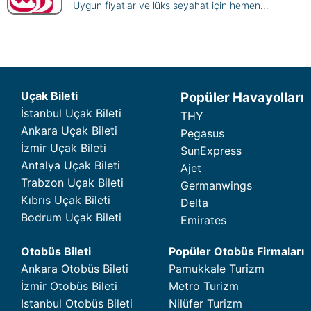
Uygun fiyatlar ve lüks seyahat için hemen
rezervasyon yapın, dünyanın dört bir yanına uçun.
Uçak Bileti
Popüler Havayolları
İstanbul Uçak Bileti
THY
Ankara Uçak Bileti
Pegasus
İzmir Uçak Bileti
SunExpress
Antalya Uçak Bileti
Ajet
Trabzon Uçak Bileti
Germanwings
Kıbrıs Uçak Bileti
Delta
Bodrum Uçak Bileti
Emirates
Otobüs Bileti
Popüler Otobüs Firmaları
Ankara Otobüs Bileti
Pamukkale Turizm
İzmir Otobüs Bileti
Metro Turizm
Istanbul Otobüs Bileti
Nilüfer Turizm