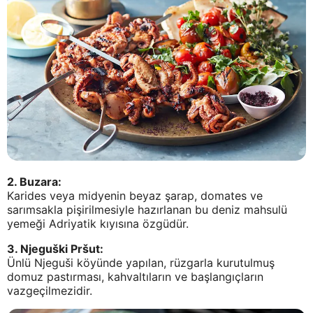
2. Buzara:
Karides veya midyenin beyaz şarap, domates ve
sarımsakla pişirilmesiyle hazırlanan bu deniz mahsulü
yemeği Adriyatik kıyısına özgüdür.
3. Njeguški Pršut:
Ünlü Njeguši köyünde yapılan, rüzgarla kurutulmuş
domuz pastırması, kahvaltıların ve başlangıçların
vazgeçilmezidir.