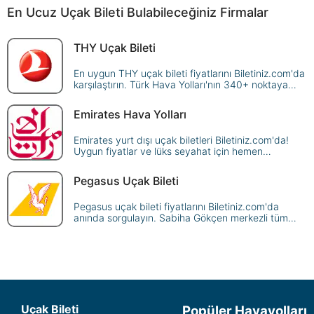
En Ucuz Uçak Bileti Bulabileceğiniz Firmalar
THY Uçak Bileti
En uygun THY uçak bileti fiyatlarını Biletiniz.com'da
karşılaştırın. Türk Hava Yolları'nın 340+ noktaya
sunduğu seferleri sorgulayın, avantajlı fiyatlarla
güvenle rezerve edin!
Emirates Hava Yolları
Emirates yurt dışı uçak biletleri Biletiniz.com'da!
Uygun fiyatlar ve lüks seyahat için hemen
rezervasyon yapın, dünyanın dört bir yanına uçun.
Pegasus Uçak Bileti
Pegasus uçak bileti fiyatlarını Biletiniz.com'da
anında sorgulayın. Sabiha Gökçen merkezli tüm
yurt içi ve yurt dışı Pegasus seferlerini karşılaştırın,
en ucuz biletinizi güvenle ayırtın!
Uçak Bileti
Popüler Havayolları