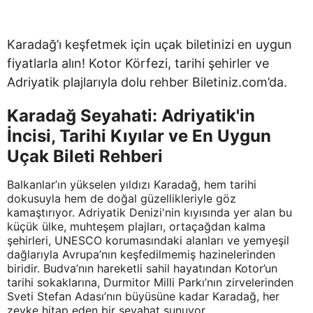
Karadağ’ı keşfetmek için uçak biletinizi en uygun
fiyatlarla alın! Kotor Körfezi, tarihi şehirler ve
Adriyatik plajlarıyla dolu rehber Biletiniz.com’da.
Karadağ Seyahati: Adriyatik'in
İncisi, Tarihi Kıyılar ve En Uygun
Uçak Bileti Rehberi
Balkanlar’ın yükselen yıldızı Karadağ, hem tarihi
dokusuyla hem de doğal güzellikleriyle göz
kamaştırıyor. Adriyatik Denizi'nin kıyısında yer alan bu
küçük ülke, muhteşem plajları, ortaçağdan kalma
şehirleri, UNESCO korumasındaki alanları ve yemyeşil
dağlarıyla Avrupa’nın keşfedilmemiş hazinelerinden
biridir. Budva’nın hareketli sahil hayatından Kotor’un
tarihi sokaklarına, Durmitor Milli Parkı’nın zirvelerinden
Sveti Stefan Adası’nın büyüsüne kadar Karadağ, her
zevke hitap eden bir seyahat sunuyor.