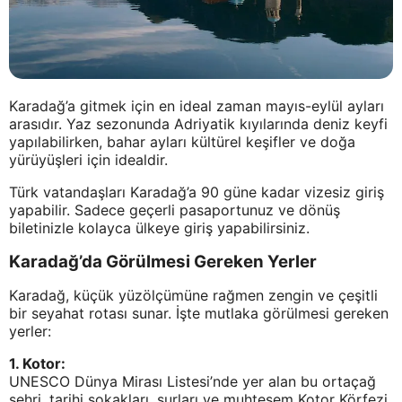
Karadağ’a gitmek için en ideal zaman mayıs-eylül ayları
arasıdır. Yaz sezonunda Adriyatik kıyılarında deniz keyfi
yapılabilirken, bahar ayları kültürel keşifler ve doğa
yürüyüşleri için idealdir.
Türk vatandaşları Karadağ’a 90 güne kadar vizesiz giriş
yapabilir. Sadece geçerli pasaportunuz ve dönüş
biletinizle kolayca ülkeye giriş yapabilirsiniz.
Karadağ’da Görülmesi Gereken Yerler
Karadağ, küçük yüzölçümüne rağmen zengin ve çeşitli
bir seyahat rotası sunar. İşte mutlaka görülmesi gereken
yerler:
1. Kotor:
UNESCO Dünya Mirası Listesi’nde yer alan bu ortaçağ
şehri, tarihi sokakları, surları ve muhteşem Kotor Körfezi