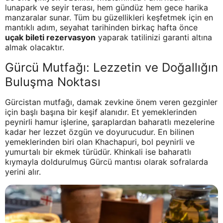
lunapark ve seyir terası, hem gündüz hem gece harika
manzaralar sunar. Tüm bu güzellikleri keşfetmek için en
mantıklı adım, seyahat tarihinden birkaç hafta önce
uçak bileti rezervasyon
yaparak tatilinizi garanti altına
almak olacaktır.
Gürcü Mutfağı: Lezzetin ve Doğallığın
Buluşma Noktası
Gürcistan mutfağı, damak zevkine önem veren gezginler
için başlı başına bir keşif alanıdır. Et yemeklerinden
peynirli hamur işlerine, şaraplardan baharatlı mezelerine
kadar her lezzet özgün ve doyurucudur. En bilinen
yemeklerinden biri olan Khachapuri, bol peynirli ve
yumurtalı bir ekmek türüdür. Khinkali ise baharatlı
kıymayla doldurulmuş Gürcü mantısı olarak sofralarda
yerini alır.