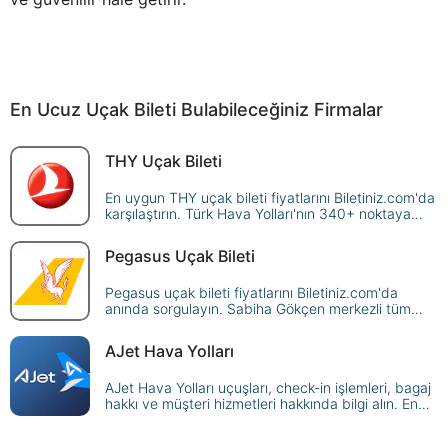
En Ucuz Uçak Bileti Bulabileceğiniz Firmalar
THY Uçak Bileti
En uygun THY uçak bileti fiyatlarını Biletiniz.com'da
karşılaştırın. Türk Hava Yolları'nın 340+ noktaya
sunduğu seferleri sorgulayın, avantajlı fiyatlarla
güvenle rezerve edin!
Pegasus Uçak Bileti
Pegasus uçak bileti fiyatlarını Biletiniz.com'da
anında sorgulayın. Sabiha Gökçen merkezli tüm
yurt içi ve yurt dışı Pegasus seferlerini karşılaştırın,
en ucuz biletinizi güvenle ayırtın!
AJet Hava Yolları
AJet Hava Yolları uçuşları, check-in işlemleri, bagaj
hakkı ve müşteri hizmetleri hakkında bilgi alın. En
uygun AJet biletlerini hemen satın alın!