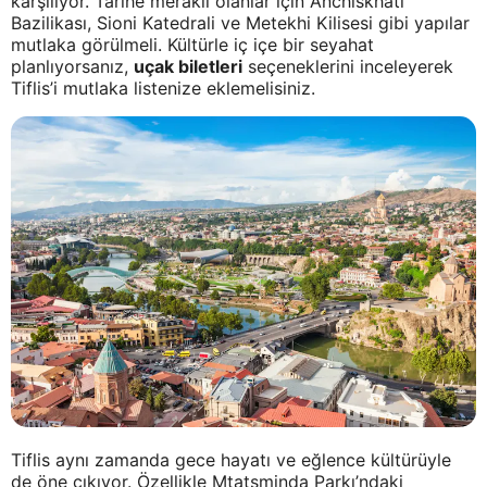
karşılıyor. Tarihe meraklı olanlar için Anchiskhati
Bazilikası, Sioni Katedrali ve Metekhi Kilisesi gibi yapılar
mutlaka görülmeli. Kültürle iç içe bir seyahat
planlıyorsanız,
uçak biletleri
seçeneklerini inceleyerek
Tiflis’i mutlaka listenize eklemelisiniz.
Tiflis aynı zamanda gece hayatı ve eğlence kültürüyle
de öne çıkıyor. Özellikle Mtatsminda Parkı’ndaki