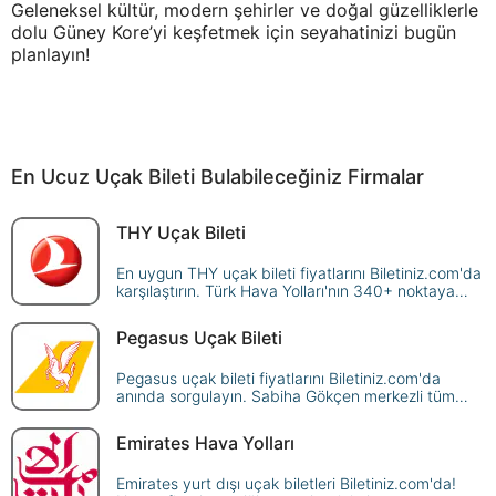
Geleneksel kültür, modern şehirler ve doğal güzelliklerle
dolu Güney Kore’yi keşfetmek için seyahatinizi bugün
planlayın!
En Ucuz Uçak Bileti Bulabileceğiniz Firmalar
THY Uçak Bileti
En uygun THY uçak bileti fiyatlarını Biletiniz.com'da
karşılaştırın. Türk Hava Yolları'nın 340+ noktaya
sunduğu seferleri sorgulayın, avantajlı fiyatlarla
güvenle rezerve edin!
Pegasus Uçak Bileti
Pegasus uçak bileti fiyatlarını Biletiniz.com'da
anında sorgulayın. Sabiha Gökçen merkezli tüm
yurt içi ve yurt dışı Pegasus seferlerini karşılaştırın,
en ucuz biletinizi güvenle ayırtın!
Emirates Hava Yolları
Emirates yurt dışı uçak biletleri Biletiniz.com'da!