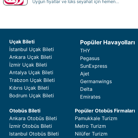
Uygun fiyatlar ve lüks seyahat için hemen
rezervasyon yapın, dünyanın dört bir yanına uçun.
Uçak Bileti
Popüler Havayolları
İstanbul Uçak Bileti
THY
Ankara Uçak Bileti
Pegasus
İzmir Uçak Bileti
SunExpress
Antalya Uçak Bileti
Ajet
Trabzon Uçak Bileti
Germanwings
Kıbrıs Uçak Bileti
Delta
Bodrum Uçak Bileti
Emirates
Otobüs Bileti
Popüler Otobüs Firmaları
Ankara Otobüs Bileti
Pamukkale Turizm
İzmir Otobüs Bileti
Metro Turizm
Istanbul Otobüs Bileti
Nilüfer Turizm