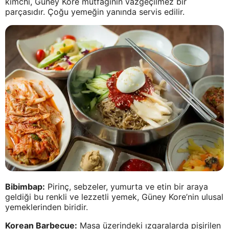
kimchi, Güney Kore mutfağının vazgeçilmez bir
parçasıdır. Çoğu yemeğin yanında servis edilir.
Bibimbap:
Pirinç, sebzeler, yumurta ve etin bir araya
geldiği bu renkli ve lezzetli yemek, Güney Kore’nin ulusal
yemeklerinden biridir.
Korean Barbecue:
Masa üzerindeki ızgaralarda pişirilen