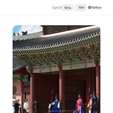
Üye Ol
Türkçe
Giriş
TRY