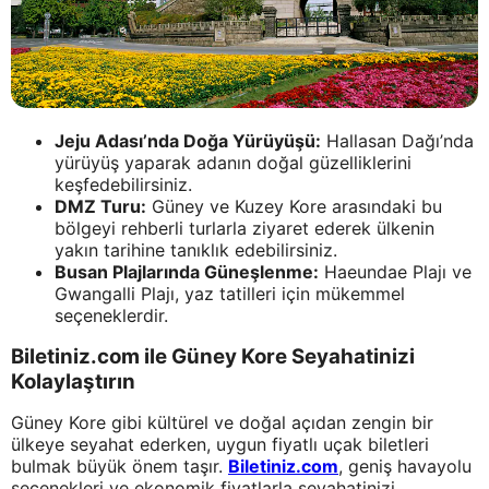
Jeju Adası’nda Doğa Yürüyüşü:
Hallasan Dağı’nda
yürüyüş yaparak adanın doğal güzelliklerini
keşfedebilirsiniz.
DMZ Turu:
Güney ve Kuzey Kore arasındaki bu
bölgeyi rehberli turlarla ziyaret ederek ülkenin
yakın tarihine tanıklık edebilirsiniz.
Busan Plajlarında Güneşlenme:
Haeundae Plajı ve
Gwangalli Plajı, yaz tatilleri için mükemmel
seçeneklerdir.
Biletiniz.com ile Güney Kore Seyahatinizi
Kolaylaştırın
Güney Kore gibi kültürel ve doğal açıdan zengin bir
ülkeye seyahat ederken, uygun fiyatlı uçak biletleri
bulmak büyük önem taşır.
Biletiniz.com
, geniş havayolu
seçenekleri ve ekonomik fiyatlarla seyahatinizi