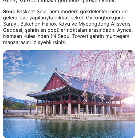
Güney Kore’de mutlaka görmeniz gereken yerler:
Seul:
Başkent Seul, hem modern gökdelenleri hem de
geleneksel yapılarıyla dikkat çeker. Gyeongbokgung
Sarayı, Bukchon Hanok Köyü ve Myeongdong Alışveriş
Caddesi, şehrin en popüler noktaları arasındadır. Ayrıca,
Namsan Kulesi’nden (N Seoul Tower) şehrin muhteşem
manzarasını izleyebilirsiniz.