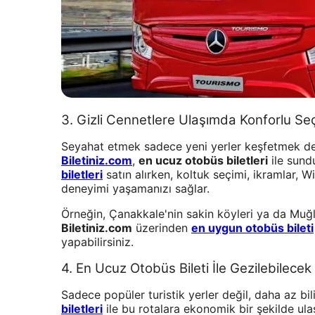
3. Gizli Cennetlere Ulaşımda Konforlu Se
Seyahat etmek sadece yeni yerler keşfetmek değ
Biletiniz.com
,
en ucuz otobüs biletleri
ile sund
biletleri
satın alırken, koltuk seçimi, ikramlar, 
deneyimi yaşamanızı sağlar.
Örneğin, Çanakkale'nin sakin köyleri ya da Muğ
Biletiniz.com
üzerinden
en uygun otobüs bileti
yapabilirsiniz.
4. En Ucuz Otobüs Bileti İle Gezilebilecek 
Sadece popüler turistik yerler değil, daha az bi
biletleri
ile bu rotalara ekonomik bir şekilde ula