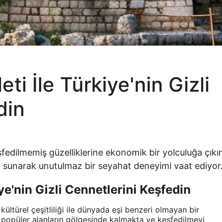
ti İle Türkiye'nin Gizli
din
şfedilmemiş güzelliklerine ekonomik bir yolculuğa çıkı
ni sunarak unutulmaz bir seyahat deneyimi vaat ediyor
ye'nin Gizli Cennetlerini Keşfedin
e kültürel çeşitliliği ile dünyada eşi benzeri olmayan bir
ik popüler alanların gölgesinde kalmakta ve keşfedilmeyi