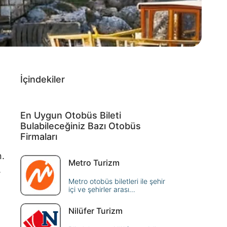
İçindekiler
En Uygun Otobüs Bileti
Bulabileceğiniz Bazı Otobüs
Firmaları
n.
Metro Turizm
.
Metro otobüs biletleri ile şehir
içi ve şehirler arası
yolculuklarınızı uygun fiyatlarla
planlayın. Hızlı ve kolay
Nilüfer Turizm
rezervasyon seçenekleriyle
seyahat edin.