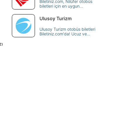
Biletiniz.com, Nilüfer otobüs
biletleri için en uygun
seçenekleri sunuyor! Hemen
rezervasyon yapın, ekonomik
Ulusoy Turizm
ve güvenilir seyahatin tadını
çıkarın.
Ulusoy Turizm otobüs biletleri
Biletiniz.com'da! Ucuz ve
güvenilir seyahat için en
avantajlı fiyatlar burada.
zı
Hemen rezervasyon yaparak
yola çıkın.