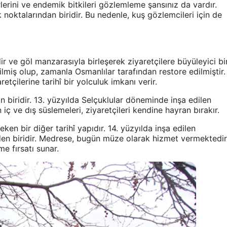
lerini ve endemik bitkileri gözlemleme şansınız da vardır.
noktalarından biridir. Bu nedenle, kuş gözlemcileri için de
dir ve göl manzarasıyla birleşerek ziyaretçilere büyüleyici bi
lmiş olup, zamanla Osmanlılar tarafından restore edilmiştir.
tçilerine tarihî bir yolculuk imkanı verir.
an biridir. 13. yüzyılda Selçuklular döneminde inşa edilen
ç ve dış süslemeleri, ziyaretçileri kendine hayran bırakır.
en bir diğer tarihî yapıdır. 14. yüzyılda inşa edilen
den biridir. Medrese, bugün müze olarak hizmet vermektedir
me fırsatı sunar.