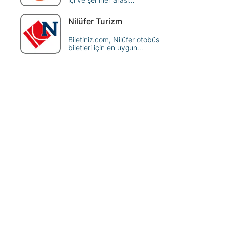
yolculuklarınızı uygun fiyatlarla
planlayın. Hızlı ve kolay
Nilüfer Turizm
rezervasyon seçenekleriyle
seyahat edin.
Biletiniz.com, Nilüfer otobüs
biletleri için en uygun
seçenekleri sunuyor! Hemen
rezervasyon yapın, ekonomik
ve güvenilir seyahatin tadını
çıkarın.