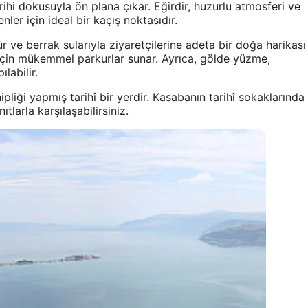
arihi dokusuyla ön plana çıkar. Eğirdir, huzurlu atmosferi ve
er için ideal bir kaçış noktasıdır.
 ve berrak sularıyla ziyaretçilerine adeta bir doğa harikası
ı için mükemmel parkurlar sunar. Ayrıca, gölde yüzme,
ılabilir.
liği yapmış tarihî bir yerdir. Kasabanın tarihî sokaklarında
tlarla karşılaşabilirsiniz.