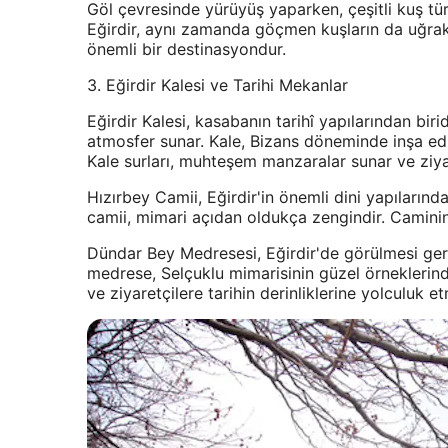
Göl çevresinde yürüyüş yaparken, çeşitli kuş tür
Eğirdir, aynı zamanda göçmen kuşların da uğrak 
önemli bir destinasyondur.
3. Eğirdir Kalesi ve Tarihi Mekanlar
Eğirdir Kalesi, kasabanın tarihî yapılarından biri
atmosfer sunar. Kale, Bizans döneminde inşa edi
Kale surları, muhteşem manzaralar sunar ve ziyare
Hızırbey Camii, Eğirdir'in önemli dini yapılarınd
camii, mimari açıdan oldukça zengindir. Caminin i
Dündar Bey Medresesi, Eğirdir'de görülmesi gerek
medrese, Selçuklu mimarisinin güzel örneklerin
ve ziyaretçilere tarihin derinliklerine yolculuk et