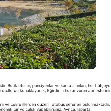
dir. Butik oteller, pansiyonlar ve kamp alanları, her bütçeye
otellerde konaklayarak, Eğirdir'in huzur veren atmosferini
ara ve çevre illerden düzenli otobüs seferleri bulunmaktadır.
nomik bir yolculuk yapabilirsiniz. Ayrıca, Isparta