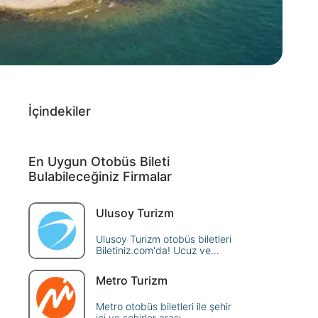
İçindekiler
En Uygun Otobüs Bileti
Bulabileceğiniz Firmalar
Ulusoy Turizm
Ulusoy Turizm otobüs biletleri
Biletiniz.com'da! Ucuz ve
güvenilir seyahat için en
avantajlı fiyatlar burada.
Metro Turizm
Hemen rezervasyon yaparak
yola çıkın.
Metro otobüs biletleri ile şehir
içi ve şehirler arası