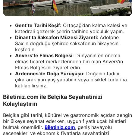
Gent’te Tarihi Keşif:
Ortaçağ’dan kalma kalesi ve
katedrali gezerek şehrin tarihine yolculuk yapın.
Dinant’ta Saksafon Müzesi Ziyareti:
Adolphe
Sax’ın doğduğu şehirde saksafonun hikayesini
keşfedin.
Anvers’te Elmas Bölgesi:
Dünyanın en önemli
elmas ticaret merkezlerinden biri olan Anvers’in
Elmas Bölgesi’ni ziyaret edin.
Ardennes’de Doğa Yürüyüşü:
Doğanın tadını
çıkararak yürüyüş yapabilir veya bisiklet turlarına
katılabilirsiniz.
Biletiniz.com ile Belçika Seyahatinizi
Kolaylaştırın
Belçika gibi tarihi, kültürel ve gastronomik açıdan zengin
bir ülkeye seyahat ederken, uygun fiyatlı uçak biletleri
bulmak önemlidir.
Biletiniz.com
, geniş havayolu
seçenekleri ve ekonomik fiyatlarla seyahatinizi