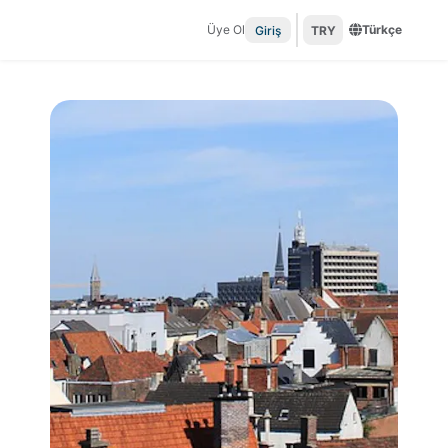
Üye Ol
Türkçe
Giriş
TRY