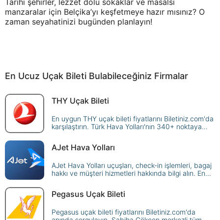
Tarihi şehirler, lezzet dolu sokaklar ve masalsı
manzaralar için Belçika’yı keşfetmeye hazır mısınız? O
zaman seyahatinizi bugünden planlayın!
En Ucuz Uçak Bileti Bulabileceğiniz Firmalar
THY Uçak Bileti
En uygun THY uçak bileti fiyatlarını Biletiniz.com'da
karşılaştırın. Türk Hava Yolları'nın 340+ noktaya
sunduğu seferleri sorgulayın, avantajlı fiyatlarla
güvenle rezerve edin!
AJet Hava Yolları
AJet Hava Yolları uçuşları, check-in işlemleri, bagaj
hakkı ve müşteri hizmetleri hakkında bilgi alın. En
uygun AJet biletlerini hemen satın alın!
Pegasus Uçak Bileti
Pegasus uçak bileti fiyatlarını Biletiniz.com'da
anında sorgulayın. Sabiha Gökçen merkezli tüm