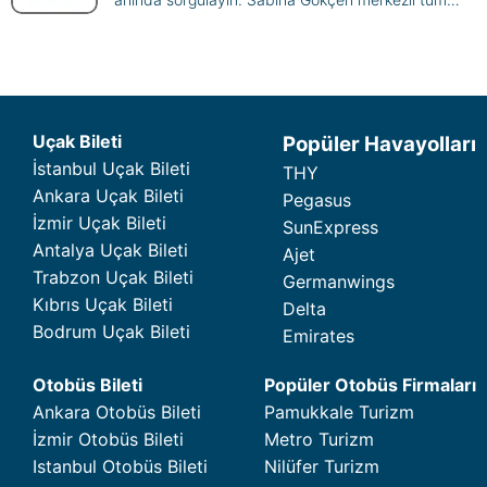
yurt içi ve yurt dışı Pegasus seferlerini karşılaştırın,
en ucuz biletinizi güvenle ayırtın!
Uçak Bileti
Popüler Havayolları
İstanbul Uçak Bileti
THY
Ankara Uçak Bileti
Pegasus
İzmir Uçak Bileti
SunExpress
Antalya Uçak Bileti
Ajet
Trabzon Uçak Bileti
Germanwings
Kıbrıs Uçak Bileti
Delta
Bodrum Uçak Bileti
Emirates
Otobüs Bileti
Popüler Otobüs Firmaları
Ankara Otobüs Bileti
Pamukkale Turizm
İzmir Otobüs Bileti
Metro Turizm
Istanbul Otobüs Bileti
Nilüfer Turizm