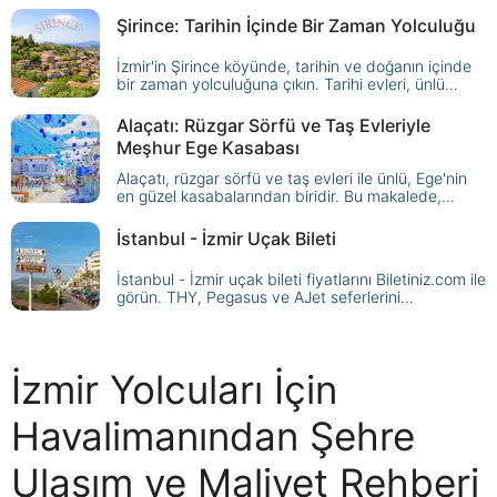
keşfedin.
deneyimi sunacaktır. İşte size küçük bir İzmir gezi
Şirince: Tarihin İçinde Bir Zaman Yolculuğu
rehberi:
İzmir'in Şirince köyünde, tarihin ve doğanın içinde
bir zaman yolculuğuna çıkın. Tarihi evleri, ünlü
şarapları ve eşsiz doğal güzellikleri ile Şirince,
unutulmaz bir deneyim sunuyor.
Alaçatı: Rüzgar Sörfü ve Taş Evleriyle
Meşhur Ege Kasabası
Alaçatı, rüzgar sörfü ve taş evleri ile ünlü, Ege'nin
en güzel kasabalarından biridir. Bu makalede,
Alaçatı'nın gezilecek yerlerini ve uygun otobüs bileti
seçeneklerini keşfedeceksiniz.
İstanbul - İzmir Uçak Bileti
İstanbul - İzmir uçak bileti fiyatlarını Biletiniz.com ile
görün. THY, Pegasus ve AJet seferlerini
karşılaştırın, biletinizi güvenle satın alın.
İzmir Yolcuları İçin
Havalimanından Şehre
Ulaşım ve Maliyet Rehberi