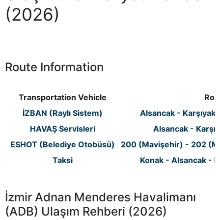
(2026)
Route Information
Transportation Vehicle
Rou
İZBAN (Raylı Sistem)
Alsancak - Karşıyaka
HAVAŞ Servisleri
Alsancak - Karşıy
ESHOT (Belediye Otobüsü)
200 (Mavişehir) - 202 (M
Taksi
Konak - Alsancak - B
İzmir Adnan Menderes Havalimanı
(ADB) Ulaşım Rehberi (2026)