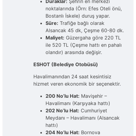
Duraklar:
Şehrin en merkezi
noktalarında (Örn: Efes Oteli önü,
Bostanlı İskele) duruş yapar.
Süre:
Trafiğe bağlı olarak
Alsancak 45 dk, Çeşme 60-80 dk.
Maliyet:
Güzergaha göre 220 TL
ile 520 TL (Çeşme hattı en pahalı
olandır) arasında değişir.
ESHOT (Belediye Otobüsü)
Havalimanından 24 saat kesintisiz
hizmet veren ekonomik bir seçenektir.
200 No’lu Hat:
Mavişehir –
Havalimanı (Karşıyaka hattı)
202 No’lu Hat:
Cumhuriyet
Meydanı – Havalimanı (Alsancak
hattı)
204 No’lu Hat:
Bornova