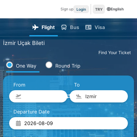
Sign up
English
Login
TRY
Flight
Bus
Visa
İzmir Uçak Bileti
Find Your Ticket
One Way
Round Trip
From
To
Izmir
Departure Date