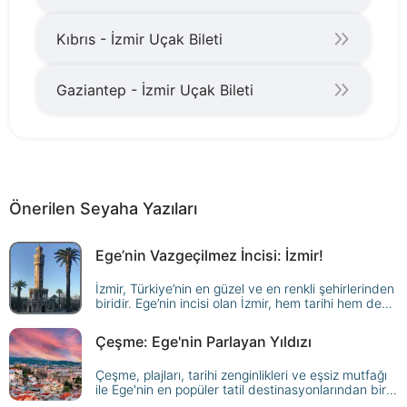
Kıbrıs - İzmir Uçak Bileti
Gaziantep - İzmir Uçak Bileti
Önerilen Seyaha Yazıları
Ege’nin Vazgeçilmez İncisi: İzmir!
İzmir, Türkiye’nin en güzel ve en renkli şehirlerinden
biridir. Ege’nin incisi olan İzmir, hem tarihi hem de
kültürel mirasıyla ziyaretçilerini yıllardır büyüler.
Türkiye’nin 3. büyükşehri statüsünde olan İzmir’de
Çeşme: Ege'nin Parlayan Yıldızı
gezilecek yerler listesi çok uzundur ve 7’den 70’e
her yaştan her zevke hitap edecek bir aktivite ya
Çeşme, plajları, tarihi zenginlikleri ve eşsiz mutfağı
da eğlence mutlaka bulunur. İster tarihi mekanları
ile Ege'nin en popüler tatil destinasyonlarından biri.
keşfedin, ister doğal güzelliklerin tadını çıkarın, ister
Çeşme'de gezilecek yerler ve yapılacak aktiviteleri
eğlenceli faaliyetlere, İzmir size unutulmaz bir tatil