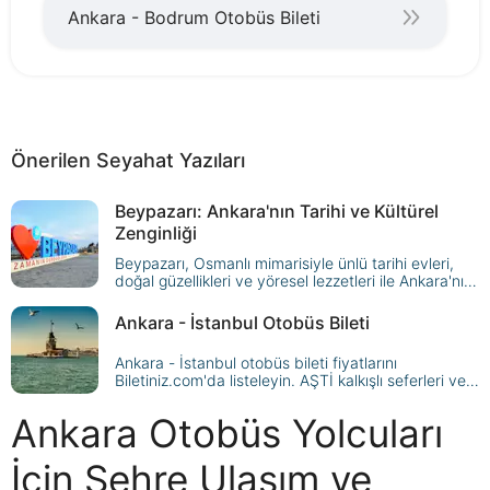
Ankara - Bodrum Otobüs Bileti
Önerilen Seyahat Yazıları
Beypazarı: Ankara'nın Tarihi ve Kültürel
Zenginliği
Beypazarı, Osmanlı mimarisiyle ünlü tarihi evleri,
doğal güzellikleri ve yöresel lezzetleri ile Ankara'nın
en özel ilçelerinden biri. Beypazarı'nda gezilecek
yerler ve yapılacak aktiviteleri keşfedin.
Ankara - İstanbul Otobüs Bileti
Ankara - İstanbul otobüs bileti fiyatlarını
Biletiniz.com'da listeleyin. AŞTİ kalkışlı seferleri ve
firma seçeneklerini karşılaştırıp bilet alın.
Ankara Otobüs Yolcuları
İçin Şehre Ulaşım ve