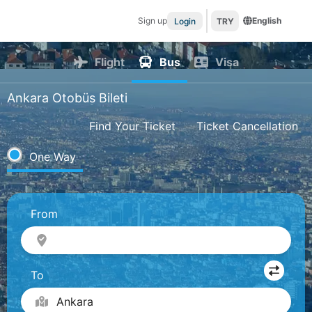
Sign up
English
Login
TRY
Flight
Bus
Visa
Ankara Otobüs Bileti
Find Your Ticket
Ticket Cancellation
One Way
From
To
Ankara