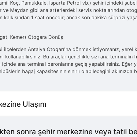
Kamil Koç, Pamukkale, Isparta Petrol vb.) şehir içindeki şubel
ıklar ve Meydan gibi ana arterlerdeki servis noktalarından oto
ün kalkışından 1 saat öncedir; ancak son dakika sürprizi yaşa
avgat, Kemer) Otogara Dönüş
 ilçelerden Antalya Otogarı'na dönmek istiyorsanız, yerel ko
i kullanabilirsiniz. Bu araçlar genellikle sizi ana terminali
 içinde ana terminal peronlarına geçiş yapabilirsiniz. Eğer 
ibüslerin bagaj kapasitesinin sınırlı olabileceğini aklınızda 
kezine Ulaşım
kten sonra şehir merkezine veya tatil be