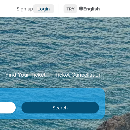
Sign up
Login
English
TRY
Find Your Ticket
Ticket Cancellation
Search