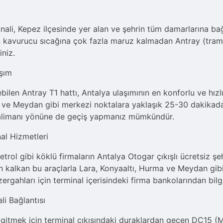
nali, Kepez ilçesinde yer alan ve şehrin tüm damarlarına ba
n kavurucu sıcağına çok fazla maruz kalmadan Antray (tramv
iniz.
aşım
bilen Antray T1 hattı, Antalya ulaşımının en konforlu ve hız
r ve Meydan gibi merkezi noktalara yaklaşık 25-30 dakikada 
limanı yönüne de geçiş yapmanız mümkündür.
nal Hizmetleri
rol gibi köklü firmaların Antalya Otogar çıkışlı ücretsiz şehi
n kalkan bu araçlarla Lara, Konyaaltı, Hurma ve Meydan gi
üzergahları için terminal içerisindeki firma bankolarından bil
li Bağlantısı
na gitmek için terminal çıkışındaki duraklardan geçen DC15 