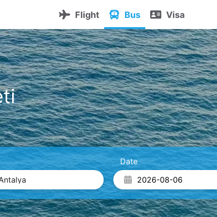
Flight
Bus
Visa
ti
Date
Antalya