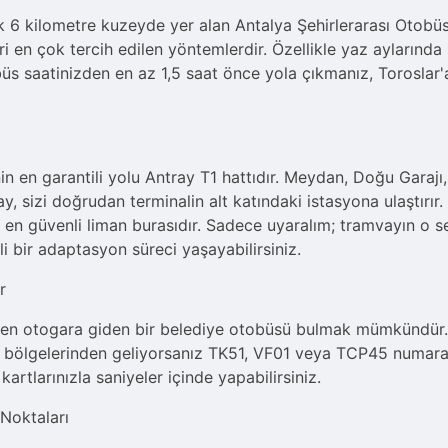
 6 kilometre kuzeyde yer alan Antalya Şehirlerarası Otobüs
i en çok tercih edilen yöntemlerdir. Özellikle yaz aylarında
s saatinizden en az 1,5 saat önce yola çıkmanız, Toroslar'
n en garantili yolu Antray T1 hattıdır. Meydan, Doğu Garajı
, sizi doğrudan terminalin alt katındaki istasyona ulaştırır.
en güvenli liman burasıdır. Sadece uyaralım; tramvayın o s
li bir adaptasyon süreci yaşayabilirsiniz.
r
den otogara giden bir belediye otobüsü bulmak mümkündür.
a bölgelerinden geliyorsanız TK51, VF01 veya TCP45 numaralı 
rtlarınızla saniyeler içinde yapabilirsiniz.
 Noktaları