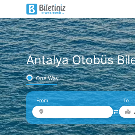
Antalya Otobüs Bile
One Way
From
To