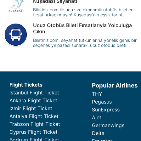
Kuşadası Seyahati
Biletiniz.com ile ucuz ve ekonomik otobüs biletleri
fırsatını kaçırmayın! Kuşadası'nın eşsiz tarihi
yerlerini, muhteşem plajlarını ve leziz mutfak
kültürünü keşfedin.
Ucuz Otobüs Bileti Fırsatlarıyla Yolculuğa
Çıkın
Biletiniz.com, seyahat tutkunlarına yönelik geniş bir
seçenek yelpazesi sunarak, ucuz otobüs bileti
fırsatlarıyla keyifli bir yolculuk deneyimi yaşatmayı
amaçlamaktadır.
Flight Tickets
Popular Airlines
Istanbul Flight Ticket
THY
Ankara Flight Ticket
Pegasus
Izmir Flight Ticket
SunExpress
Antalya Flight Ticket
Ajet
Trabzon Flight Ticket
Germanwings
Cyprus Flight Ticket
Delta
Bodrum Flight Ticket