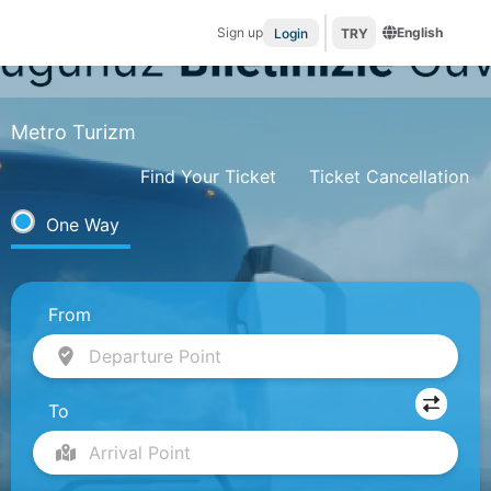
Sign up
English
Login
TRY
Metro Turizm
Find Your Ticket
Ticket Cancellation
One Way
From
Departure Point
To
Arrival Point