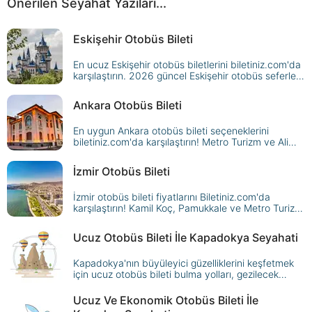
Önerilen Seyahat Yazıları...
Eskişehir Otobüs Bileti
En ucuz Eskişehir otobüs biletlerini biletiniz.com'da
karşılaştırın. 2026 güncel Eskişehir otobüs seferleri,
Buzlu Turizm bilet fiyatları ve otogar ulaşım rehberi
burada.
Ankara Otobüs Bileti
En uygun Ankara otobüs bileti seçeneklerini
biletiniz.com'da karşılaştırın! Metro Turizm ve Ali
Osman Ulusoy Ankara seferleri, AŞTİ ulaşım rehberi
2026.
İzmir Otobüs Bileti
İzmir otobüs bileti fiyatlarını Biletiniz.com'da
karşılaştırın! Kamil Koç, Pamukkale ve Metro Turizm
İzmir seferlerini sorgulayın, en ucuz biletinizi
güvenle alın.
Ucuz Otobüs Bileti İle Kapadokya Seyahati
Kapadokya'nın büyüleyici güzelliklerini keşfetmek
için ucuz otobüs bileti bulma yolları, gezilecek
yerler ve ekonomik konaklama önerileri bu
rehberde.
Ucuz Ve Ekonomik Otobüs Bileti İle