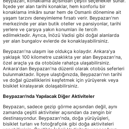
Beypazarı, konaklama açısından çeşitli seçenekler sunar.
İlçede yer alan tarihi konaklar, hem konforlu bir
konaklama imkânı sunar hem de Osmanlı dönemine ait
yaşam tarzını deneyimleme fırsatı verir. Beypazarı'nın
merkezinde yer alan butik oteller ve pansiyonlar, tarihi
yerlere ve çarşıya yakın konumları ile tercih
edilmektedir. Ayrıca, İnözü Vadisi gibi doğal alanlarda
yer alan bungalov evlerde de konaklayabilirsiniz.
Beypazarı'na ulaşım ise oldukça kolaydır. Ankara'ya
yaklaşık 100 kilometre uzaklıkta yer alan Beypazarı'na,
özel araçla ya da otobüsle rahatça ulaşabilirsiniz.
Ankara'dan Beypazarı'na düzenli olarak otobüs seferleri
bulunmaktadır. İlçeye ulaştığınızda, Beypazarı'nın tarihi
ve doğal güzelliklerini keşfetmek için yürüyerek veya
bisiklet kiralayarak dolaşabilirsiniz.
Beypazarı'nda Yapılacak Diğer Aktiviteler
Beypazarı, sadece gezip görme açısından değil, aynı
zamanda çeşitli aktiviteler açısından da zengin bir
destinasyondur. Beypazarı'nda, doğa yürüyüşleri,
bisiklet turları ve fotoğrafçılık gibi doğa aktiviteleri