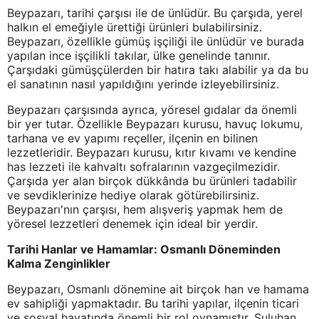
Beypazarı, tarihi çarşısı ile de ünlüdür. Bu çarşıda, yerel
halkın el emeğiyle ürettiği ürünleri bulabilirsiniz.
Beypazarı, özellikle gümüş işçiliği ile ünlüdür ve burada
yapılan ince işçilikli takılar, ülke genelinde tanınır.
Çarşıdaki gümüşçülerden bir hatıra takı alabilir ya da bu
el sanatının nasıl yapıldığını yerinde izleyebilirsiniz.
Beypazarı çarşısında ayrıca, yöresel gıdalar da önemli
bir yer tutar. Özellikle Beypazarı kurusu, havuç lokumu,
tarhana ve ev yapımı reçeller, ilçenin en bilinen
lezzetleridir. Beypazarı kurusu, kıtır kıvamı ve kendine
has lezzeti ile kahvaltı sofralarının vazgeçilmezidir.
Çarşıda yer alan birçok dükkânda bu ürünleri tadabilir
ve sevdiklerinize hediye olarak götürebilirsiniz.
Beypazarı'nın çarşısı, hem alışveriş yapmak hem de
yöresel lezzetleri denemek için ideal bir yerdir.
Tarihi Hanlar ve Hamamlar: Osmanlı Döneminden
Kalma Zenginlikler
Beypazarı, Osmanlı dönemine ait birçok han ve hamama
ev sahipliği yapmaktadır. Bu tarihi yapılar, ilçenin ticari
ve sosyal hayatında önemli bir rol oynamıştır. Suluhan,