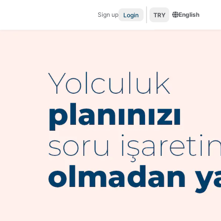
Sign up
English
Login
TRY