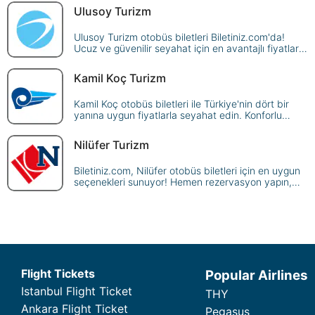
Ulusoy Turizm
Ulusoy Turizm otobüs biletleri Biletiniz.com'da!
Ucuz ve güvenilir seyahat için en avantajlı fiyatlar
burada. Hemen rezervasyon yaparak yola çıkın.
Kamil Koç Turizm
Kamil Koç otobüs biletleri ile Türkiye'nin dört bir
yanına uygun fiyatlarla seyahat edin. Konforlu
otobüs yolculuğu için online rezervasyon yapın.
Nilüfer Turizm
Biletiniz.com, Nilüfer otobüs biletleri için en uygun
seçenekleri sunuyor! Hemen rezervasyon yapın,
ekonomik ve güvenilir seyahatin tadını çıkarın.
Flight Tickets
Popular Airlines
Istanbul Flight Ticket
THY
Ankara Flight Ticket
Pegasus