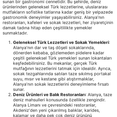
sunan bir gastronomi cennetidir. Bu şehirde, deniz
ürünlerinden geleneksel Türk lezzetlerine, uluslararası
mutfakların sofistike tatlarına kadar geniş bir yelpazede
gastronomik deneyimler yaşayabilirsiniz. Alanya'nın
restoranları, kafeleri ve sokak lezzetleri, her ziyaretçinin
damak tadına hitap eden çeşitlilikte yemekler
sunmaktadır.
Geleneksel Türk Lezzetleri ve Sokak Yemekleri
:
Alanya'nın dar ve taş döşeli sokaklarında,
dönerden kebaba, gözlemeden pidelere kadar
çeşitli geleneksel Türk yemekleri sunan lokantaları
keşfedebilirsiniz. Bu mekanlar, gerçek Türk
mutfağının lezzetlerini tatmak için idealdir. Ayrıca,
sokak tezgahlarında satılan taze sıkılmış portakal
suyu, mısır ve kestane gibi atıştırmalıklar,
Alanya'nın sokak lezzetlerini deneyimleme fırsatı
sunar.
Deniz Ürünleri ve Balık Restoranları
: Alanya, taze
deniz mahsulleri konusunda özellikle zengindir.
Alanya Limanı ve çevresindeki restoranlar,
Akdeniz'den yeni çıkarılmış balıklar, karides,
kalamar ve daha pek çok deniz ürününü