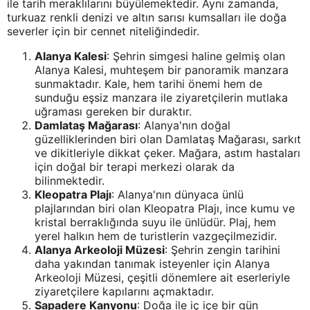
ile tarih meraklılarını büyülemektedir. Aynı zamanda,
turkuaz renkli denizi ve altın sarısı kumsalları ile doğa
severler için bir cennet niteliğindedir.
Alanya Kalesi
: Şehrin simgesi haline gelmiş olan
Alanya Kalesi, muhteşem bir panoramik manzara
sunmaktadır. Kale, hem tarihi önemi hem de
sunduğu eşsiz manzara ile ziyaretçilerin mutlaka
uğraması gereken bir duraktır.
Damlataş Mağarası
: Alanya'nın doğal
güzelliklerinden biri olan Damlataş Mağarası, sarkıt
ve dikitleriyle dikkat çeker. Mağara, astım hastaları
için doğal bir terapi merkezi olarak da
bilinmektedir.
Kleopatra Plajı
: Alanya'nın dünyaca ünlü
plajlarından biri olan Kleopatra Plajı, ince kumu ve
kristal berraklığında suyu ile ünlüdür. Plaj, hem
yerel halkın hem de turistlerin vazgeçilmezidir.
Alanya Arkeoloji Müzesi
: Şehrin zengin tarihini
daha yakından tanımak isteyenler için Alanya
Arkeoloji Müzesi, çeşitli dönemlere ait eserleriyle
ziyaretçilere kapılarını açmaktadır.
Sapadere Kanyonu
: Doğa ile iç içe bir gün