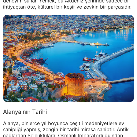
deneyim sunar. Yemek, bu Akdeniz şehrinde sadece bir
ihtiyaçtan öte, kültürel bir keşif ve zevkin bir parçasıdır.
Alanya'nın Tarihi
Alanya, binlerce yıl boyunca çeşitli medeniyetlere ev
sahipliği yapmış, zengin bir tarihi mirasa sahiptir. Antik
çağlardan Selçuklulara, Osmanlı İmparatorluğu'ndan