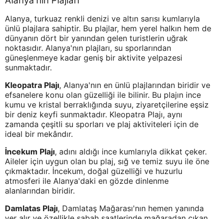
Alanya'nın Plajları
Alanya, turkuaz renkli denizi ve altın sarısı kumlarıyla
ünlü plajlara sahiptir. Bu plajlar, hem yerel halkın hem de
dünyanın dört bir yanından gelen turistlerin uğrak
noktasıdır. Alanya'nın plajları, su sporlarından
güneşlenmeye kadar geniş bir aktivite yelpazesi
sunmaktadır.
Kleopatra Plajı
, Alanya'nın en ünlü plajlarından biridir ve
efsanelere konu olan güzelliği ile bilinir. Bu plajın ince
kumu ve kristal berraklığında suyu, ziyaretçilerine eşsiz
bir deniz keyfi sunmaktadır. Kleopatra Plajı, aynı
zamanda çeşitli su sporları ve plaj aktiviteleri için de
ideal bir mekândır.
İncekum Plajı
, adını aldığı ince kumlarıyla dikkat çeker.
Aileler için uygun olan bu plaj, sığ ve temiz suyu ile öne
çıkmaktadır. İncekum, doğal güzelliği ve huzurlu
atmosferi ile Alanya'daki en gözde dinlenme
alanlarından biridir.
Damlatas Plajı
, Damlataş Mağarası'nın hemen yanında
yer alır ve özellikle sabah saatlerinde mağaradan çıkan